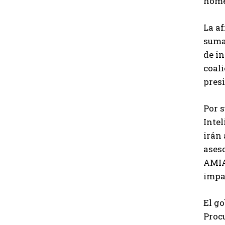
homen
La af
suma 
de in
coali
presi
Por s
Intel
irán 
aseso
AMIA 
impa
El go
Proc