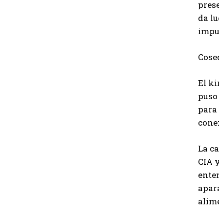
pres
da lu
impu
Cose
El ki
puso 
para 
conex
La ca
CIA 
enten
apara
alime