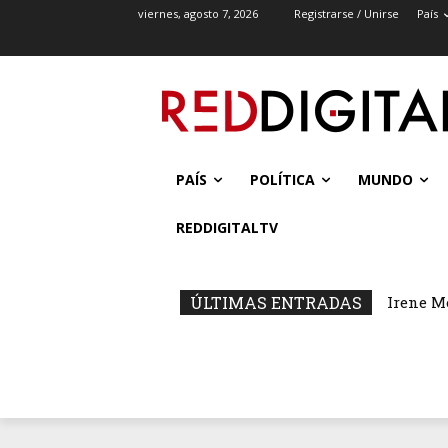
viernes, agosto 7, 2026
Registrarse / Unirse
País
PAÍS
POLÍTICA
MUNDO
REDDIGITALTV
ÚLTIMAS ENTRADAS
Irene M