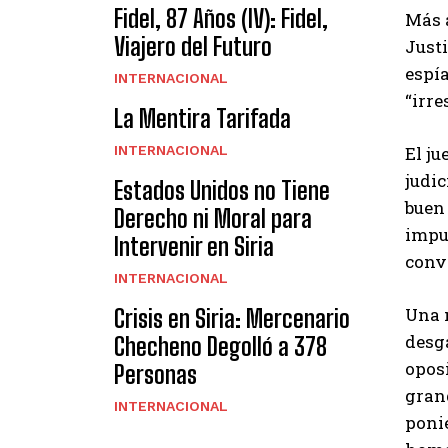
Fidel, 87 Años (IV): Fidel,
Más a
Viajero del Futuro
Just
espía
INTERNACIONAL
“irre
La Mentira Tarifada
INTERNACIONAL
El j
judic
Estados Unidos no Tiene
buen 
Derecho ni Moral para
imput
Intervenir en Siria
convo
INTERNACIONAL
Una 
Crisis en Siria: Mercenario
desga
Checheno Degolló a 378
oposi
Personas
gran
INTERNACIONAL
ponie