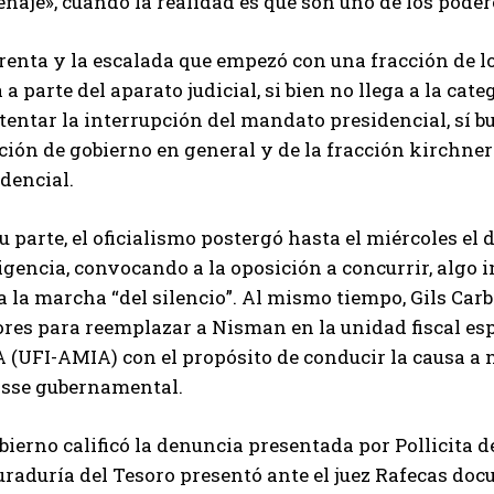
aje», cuando la realidad es que son uno de los poder
renta y la escalada que empezó con una fracción de lo
a parte del aparato judicial, si bien no llega a la cate
tentar la interrupción del mandato presidencial, sí b
ción de gobierno en general y de la fracción kirchner
dencial.
u parte, el oficialismo postergó hasta el miércoles el 
igencia, convocando a la oposición a concurrir, algo 
a la marcha “del silencio”. Al mismo tiempo, Gils Car
res para reemplazar a Nisman en la unidad fiscal esp
(UFI-AMIA) con el propósito de conducir la causa a n
sse gubernamental.
bierno calificó la denuncia presentada por Pollicita d
uraduría del Tesoro presentó ante el juez Rafecas do