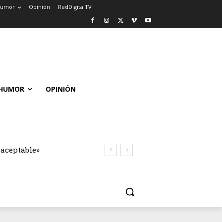
umor
Opinión
RedDigitalTV
HUMOR
OPINIÓN
naceptable»