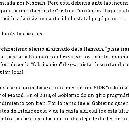
entada por Nisman. Pero esta defensa ante las incons
gar a la imputación de Cristina Fernández llega relat
tación a la máxima autoridad estatal pegó primero.
charás tus bestias
rchnerismo alentó el armado de la llamada “pista iran
a trabajar a Nisman con los servicios de inteligencia
fortalecer la “fabricación” de esa pista, descartando 
ión local.
usa se armó en base a informes de una SIDE “colonizad
y el Mosad. En el 2013, el Gobierno da un giro pragm
dimiento con Irán. Por lo tanto fue el Gobierno quie
tos de inteligencia y de la casta judicial (de esta últ
ntó a las bestias a las que un día dejó de darles de c