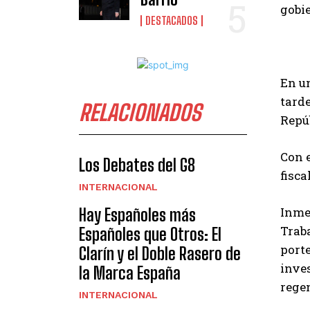
gobi
DESTACADOS
En un
tarde
RELACIONADOS
Repúb
Con e
Los Debates del G8
fisca
INTERNACIONAL
Inmed
Hay Españoles más
Traba
Españoles que Otros: El
porte
Clarín y el Doble Rasero de
inves
la Marca España
regen
INTERNACIONAL