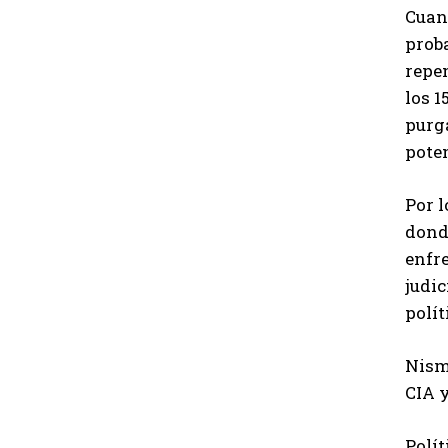
Cuan
proba
repen
los 
purga
poten
Por l
dond
enfre
judic
polít
Nism
CIA 
Polít