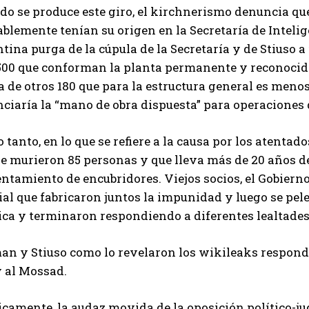
do se produce este giro, el kirchnerismo denuncia 
blemente tenían su origen en la Secretaría de Intelige
tina purga de la cúpula de la Secretaría y de Stiuso a
1500 que conforman la planta permanente y reconocida
 de otros 180 que para la estructura general es menos 
ciaría la “mano de obra dispuesta” para operaciones d
o tanto, en lo que se refiere a la causa por los atentad
e murieron 85 personas y que lleva más de 20 años de
ntamiento de encubridores. Viejos socios, el Gobierno,
ial que fabricaron juntos la impunidad y luego se pe
ica y terminaron respondiendo a diferentes lealtades
an y Stiuso como lo revelaron los wikileaks respond
y al Mossad.
icamente, la audaz movida de la oposición político-jud