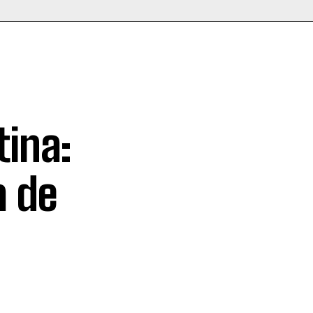
tina:
a de