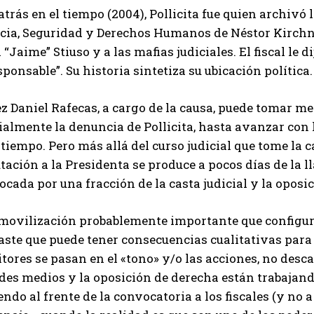
trás en el tiempo (2004), Pollicita fue quien archivó 
icia, Seguridad y Derechos Humanos de Néstor Kirchne
 “Jaime” Stiuso y a las mafias judiciales. El fiscal le
sponsable”. Su historia sintetiza su ubicación política.
uez Daniel Rafecas, a cargo de la causa, puede tomar 
ialmente la denuncia de Pollicita, hasta avanzar con 
tiempo. Pero más allá del curso judicial que tome la ca
ación a la Presidenta se produce a pocos días de la l
cada por una fracción de la casta judicial y la oposic
movilización probablemente importante que configura
ste que puede tener consecuencias cualitativas para u
tores se pasan en el «tono» y/o las acciones, no desc
des medios y la oposición de derecha están trabajand
ndo al frente de la convocatoria a los fiscales (y no a