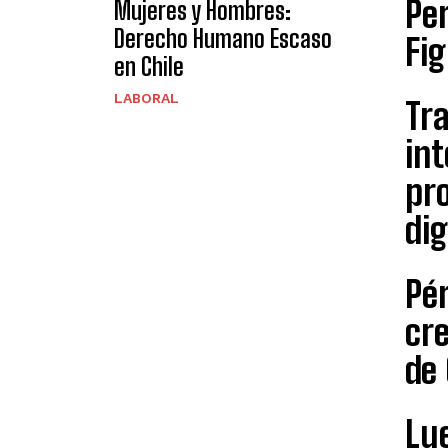
Pe
Mujeres y Hombres:
Derecho Humano Escaso
Fi
en Chile
LABORAL
Tra
int
pro
dig
Pér
cre
de 
Lue