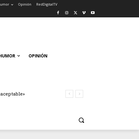
umor
Opinión
RedDigitalTV
HUMOR
OPINIÓN
naceptable»