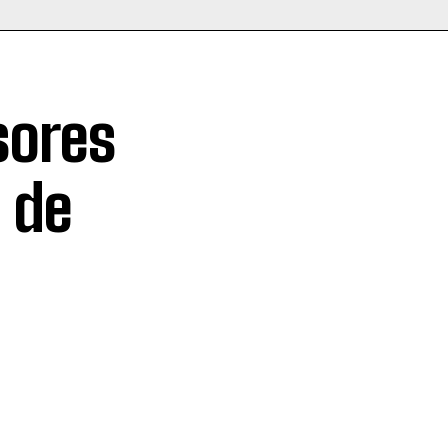
sores
 de