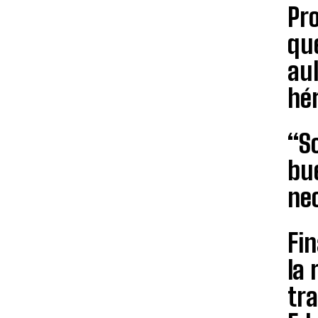
Pro
que
aul
hér
“S
bue
nec
Fin
la 
tra