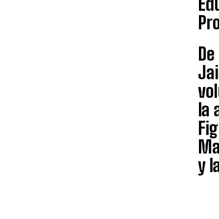
Edu
Pro
De 
Jai
vo
la 
Fig
Mag
y l