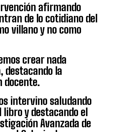
tervención afirmando
tran de lo cotidiano del
mo villano y no como
remos crear nada
, destacando la
n docente.
los intervino saludando
l libro y destacando el
estigación Avanzada de