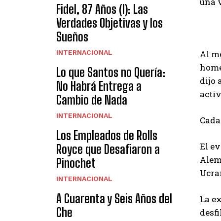
una v
Fidel, 87 Años (I): Las
Verdades Objetivas y los
Sueños
INTERNACIONAL
Al m
homen
Lo que Santos no Quería:
dijo 
No Habrá Entrega a
activ
Cambio de Nada
INTERNACIONAL
Cada 
Los Empleados de Rolls
El ev
Royce que Desafiaron a
Alema
Pinochet
Ucra
INTERNACIONAL
A Cuarenta y Seis Años del
La ex
Che
desfi