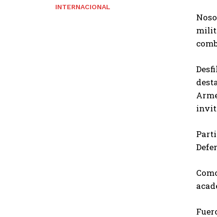
INTERNACIONAL
Nosot
milit
comb
Desf
dest
Armen
invit
Parti
Defen
Como 
acad
Fuero