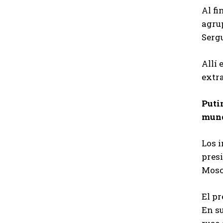
Al fi
agrup
Sergu
Allí 
extra
Puti
mund
Los i
presi
Mosc
El pr
En su