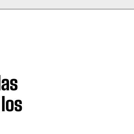
las
los