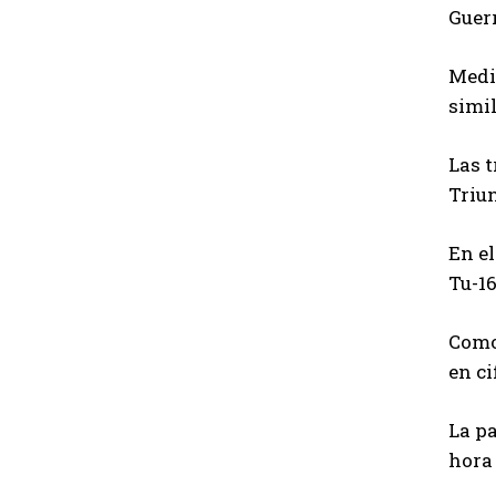
Guerr
Medi
simi
Las t
Triun
En el
Tu-16
Como 
en ci
La p
hora