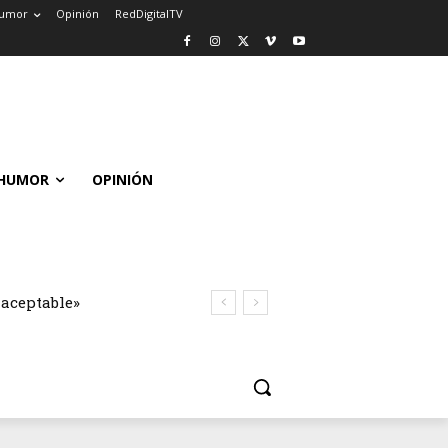
umor
Opinión
RedDigitalTV
HUMOR
OPINIÓN
naceptable»