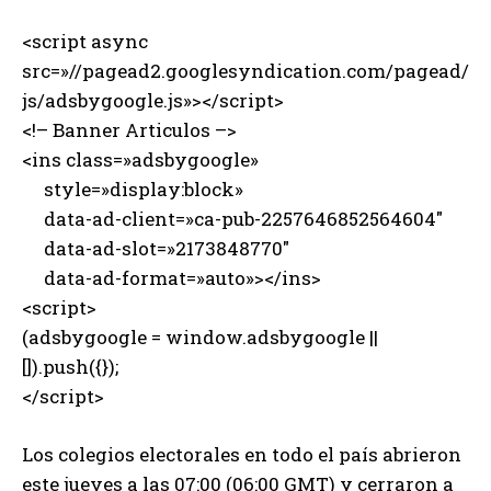
<script async
src=»//pagead2.googlesyndication.com/pagead/
js/adsbygoogle.js»></script>
<!– Banner Articulos –>
<ins class=»adsbygoogle»
style=»display:block»
data-ad-client=»ca-pub-2257646852564604″
data-ad-slot=»2173848770″
data-ad-format=»auto»></ins>
<script>
(adsbygoogle = window.adsbygoogle ||
[]).push({});
</script>
Los colegios electorales en todo el país abrieron
este jueves a las 07:00 (06:00 GMT) y cerraron a