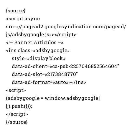
{source}
<script async
src=»//pagead2.googlesyndication.com/pagead/
js/adsbygoogle.js»></script>
<!– Banner Articulos –>
<ins class=»adsbygoogle»
style=»display:block»
data-ad-client=»ca-pub-2257646852564604″
data-ad-slot=»2173848770″
data-ad-format=»auto»></ins>
<script>
(adsbygoogle = window.adsbygoogle ||
[]).push({});
</script>
{/source}