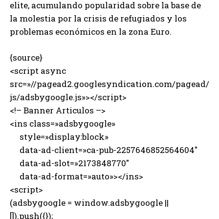
elite, acumulando popularidad sobre la base de
la molestia por la crisis de refugiados y los
problemas económicos en la zona Euro.
{source}
<script async
src=»//pagead2.googlesyndication.com/pagead/
js/adsbygoogle.js»></script>
<!– Banner Articulos –>
<ins class=»adsbygoogle»
style=»display:block»
data-ad-client=»ca-pub-2257646852564604″
data-ad-slot=»2173848770″
data-ad-format=»auto»></ins>
<script>
(adsbygoogle = window.adsbygoogle ||
[]).push({});