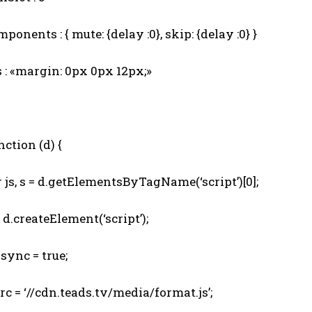
onents : { mute: {delay :0}, skip: {delay :0} }
 : «margin: 0px 0px 12px;»
ction (d) {
js, s = d.getElementsByTagName(‘script’)[0];
d.createElement(‘script’);
sync = true;
c = ‘//cdn.teads.tv/media/format.js’;