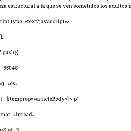
za estructural a la que se ven sometidos los adultos
ipt type=»text/javascript»>
];
.push({
: 55048
 : «es»
 : ‘[itemprop=»articleBody»] > p’
mat : «inread»
Slot : 3