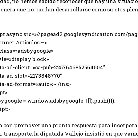
dad, no hemos sabido reconocer que hay una situación
genera que no puedan desarrollarse como sujetos plen
ipt async src=»//pagead2.googlesyndication.com/page
anner Articulos –>
 class=»adsbygoogle»
e=»display:block»
-ad-client=»ca-pub-2257646852564604″
-ad-slot=»2173848770″
-ad-format=»auto»></ins>
pt>
ygoogle = window.adsbygoogle || []).push({});
ipt>
o con promover una pronta respuesta para incorporar 
r transporte, la diputada Vallejo insistió en que vamo