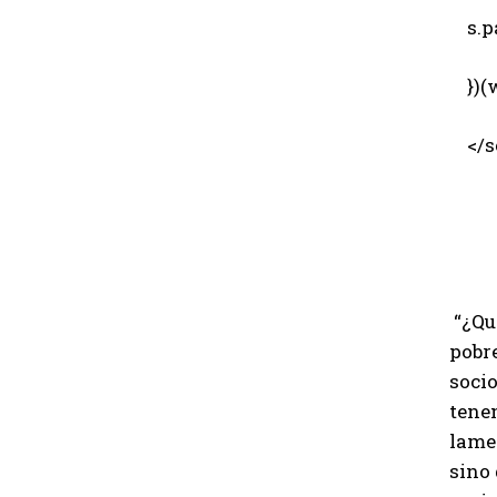
s.pa
})(w
</sc
“¿Qu
pobre
socio
tene
lame
sino