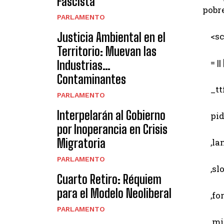
Fascista
pobre
PARLAMENTO
Justicia Ambiental en el
<scr
Territorio: Muevan las
= || [
Industrias…
Contaminantes
_ttf
PARLAMENTO
Interpelarán al Gobierno
pid 
por Inoperancia en Crisis
Migratoria
,lang
PARLAMENTO
,slot
Cuarto Retiro: Réquiem
para el Modelo Neoliberal
,for
PARLAMENTO
,min