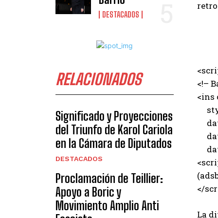
retr
DESTACADOS
<scr
RELACIONADOS
<!– B
<ins
styl
Significado y Proyecciones
data
del Triunfo de Karol Cariola
data
en la Cámara de Diputados
data
DESTACADOS
<scri
(adsb
Proclamación de Teillier:
</scr
Apoyo a Boric y
Movimiento Amplio Anti
La d