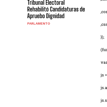
Tribunal Electoral
Rehabilitó Candidaturas de
,comp
Apruebo Dignidad
PARLAMENTO
,css
});
(fun
var 
js = 
js.a
js.sr