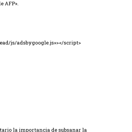
de AFP».
ad/js/adsbygoogle.js»></script>
tario la importancia de subsanar la