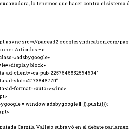
oexcavadora, lo tenemos que hacer contra el sistema 
ipt async src=»//pagead2.googlesyndication.com/page
anner Articulos –>
 class=»adsbygoogle»
e=»display:block»
-ad-client=»ca-pub-2257646852564604″
-ad-slot=»2173848770″
-ad-format=»auto»></ins>
pt>
ygoogle = window.adsbygoogle || []).push({});
ipt>
iputada Camila Vallejo subrayó en el debate parlamen