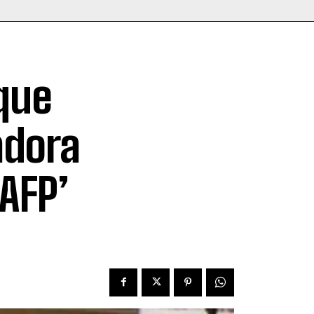
 que
adora
AFP’