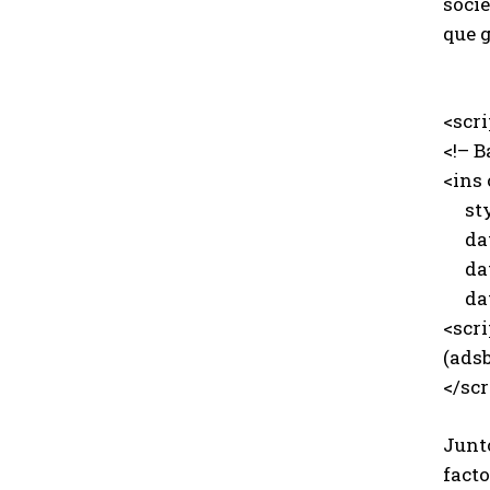
socie
que 
<scr
<!– B
<ins
styl
data
data
data
<scri
(adsb
</scr
Junt
facto