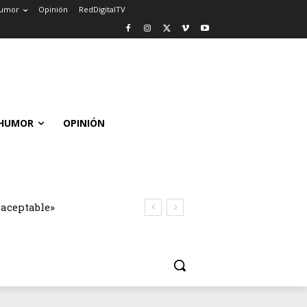
umor
Opinión
RedDigitalTV
HUMOR
OPINIÓN
naceptable»