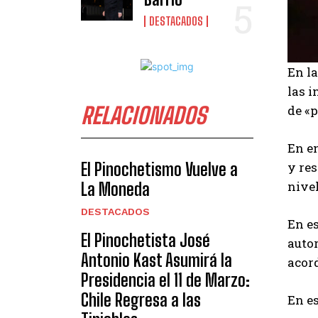
DESTACADOS
En la
las i
de «p
RELACIONADOS
En en
y re
El Pinochetismo Vuelve a
nivel
La Moneda
DESTACADOS
En es
El Pinochetista José
auto
Antonio Kast Asumirá la
acord
Presidencia el 11 de Marzo:
Chile Regresa a las
En es