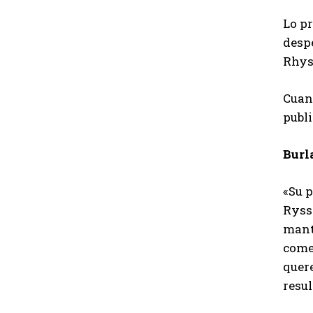
Lo pr
desp
Rhys
Cuan
publi
Burl
«Su 
Ryss
mant
comer
quere
resul