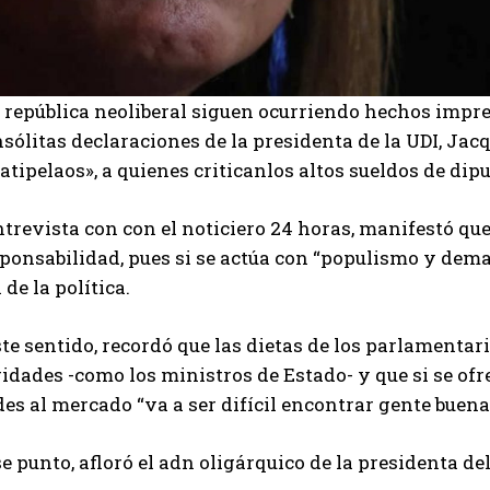
 república neoliberal siguen ocurriendo hechos impres
nsólitas declaraciones de la presidenta de la UDI, Ja
atipelaos», a quienes criticanlos altos sueldos de di
trevista con con el noticiero 24 horas, manifestó que
sponsabilidad, pues si se actúa con “populismo y dem
 de la política.
te sentido, recordó que las dietas de los parlamenta
ridades -como los ministros de Estado- y que si se o
es al mercado “va a ser difícil encontrar gente buena 
e punto, afloró el adn oligárquico de la presidenta de