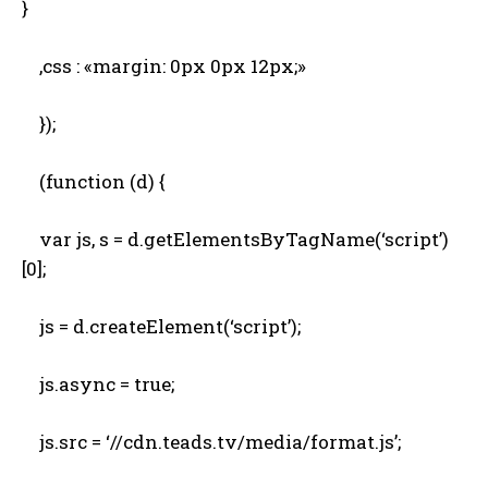
}
,css : «margin: 0px 0px 12px;»
});
(function (d) {
var js, s = d.getElementsByTagName(‘script’)
[0];
js = d.createElement(‘script’);
js.async = true;
js.src = ‘//cdn.teads.tv/media/format.js’;