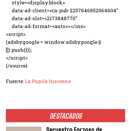
style=»display:block»
data-ad-client=»ca-pub-2257646852564604″
data-ad-slot=»2173848770″
data-ad-format=»auto»></ins>
<script>
(adsbygoogle = window.adsbygoogle ||
[]).push({});
</script>
{/source}
Fuente:
La Pupila Insomne
DESTACADOS
Secuestro Forzoso de