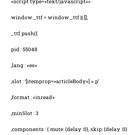
<script type=»text/javascript»>
window._ttf = window._ttf || [];
_ttf.push({
pid : 55048
,lang : «es»
,slot : ‘[itemprop=»articleBody»] > p’
,format : «inread»
,minSlot : 3
,components : { mute: {delay :0}, skip: {delay :0}