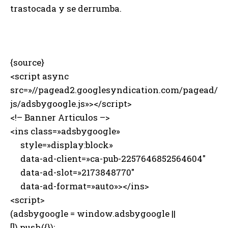
trastocada y se derrumba.
{source}
<script async
src=»//pagead2.googlesyndication.com/pagead/
js/adsbygoogle.js»></script>
<!– Banner Articulos –>
<ins class=»adsbygoogle»
style=»display:block»
data-ad-client=»ca-pub-2257646852564604″
data-ad-slot=»2173848770″
data-ad-format=»auto»></ins>
<script>
(adsbygoogle = window.adsbygoogle ||
[]).push({});