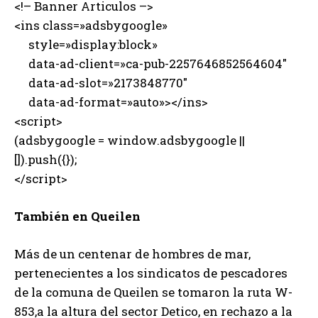
<!– Banner Articulos –>
<ins class=»adsbygoogle»
style=»display:block»
data-ad-client=»ca-pub-2257646852564604″
data-ad-slot=»2173848770″
data-ad-format=»auto»></ins>
<script>
(adsbygoogle = window.adsbygoogle ||
[]).push({});
</script>
También en Queilen
Más de un centenar de hombres de mar,
pertenecientes a los sindicatos de pescadores
de la comuna de Queilen se tomaron la ruta W-
853,a la altura del sector Detico, en rechazo a la