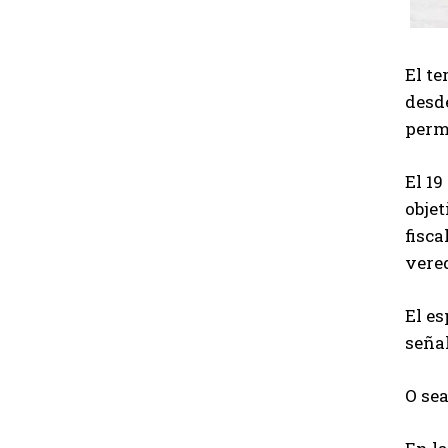
El te
desde
permi
El 19
obje
fisca
vered
El es
seña
O sea