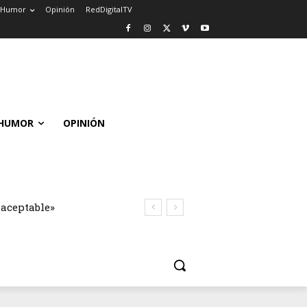
Humor
Opinión
RedDigitalTV
HUMOR
OPINIÓN
naceptable»