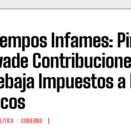
iempos Infames: Pi
vade Contribucione
ebaja Impuestos a 
icos
LÍTICA
GOBIERNO