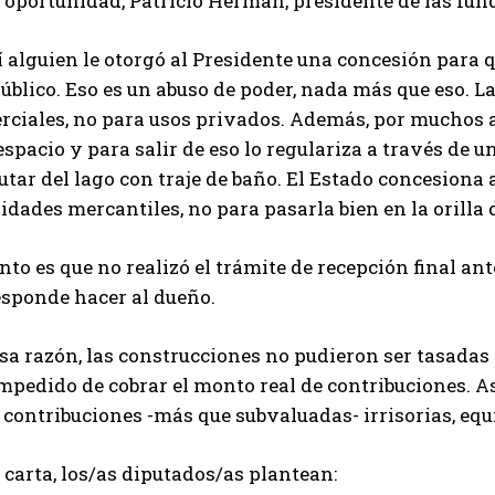
 oportunidad, Patricio Herman, presidente de las fun
 alguien le otorgó al Presidente una concesión para 
úblico. Eso es un abuso de poder, nada más que eso. 
rciales, no para usos privados. Además, por muchos 
espacio y para salir de eso lo regulariza a través de 
utar del lago con traje de baño. El Estado concesiona 
idades mercantiles, no para pasarla bien en la orilla d
nto es que no realizó el trámite de recepción final an
esponde hacer al dueño.
sa razón, las construcciones no pudieron ser tasadas 
mpedido de cobrar el monto real de contribuciones. As
contribuciones -más que subvaluadas- irrisorias, equi
 carta, los/as diputados/as plantean: