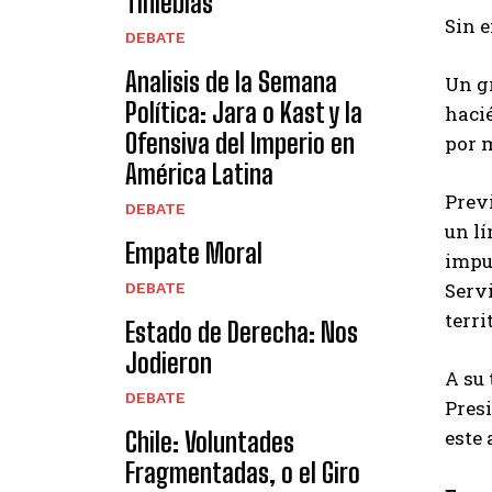
Tinieblas
Sin e
DEBATE
Analisis de la Semana
Un gr
Política: Jara o Kast y la
hacié
Ofensiva del Imperio en
por m
América Latina
Prev
DEBATE
un lí
Empate Moral
impu
Servi
DEBATE
terri
Estado de Derecha: Nos
Jodieron
A su 
DEBATE
Presi
este 
Chile: Voluntades
Fragmentadas, o el Giro