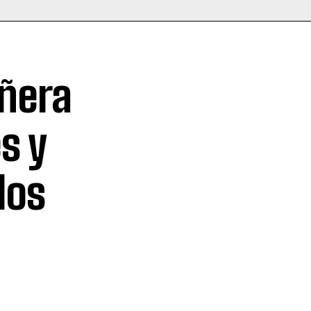
ñera
s y
los