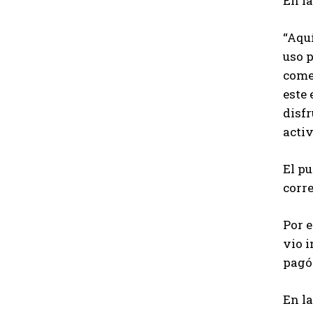
En la
“Aquí
uso p
come
este 
disfr
activ
El pu
corr
Por e
vio i
pagó 
En la