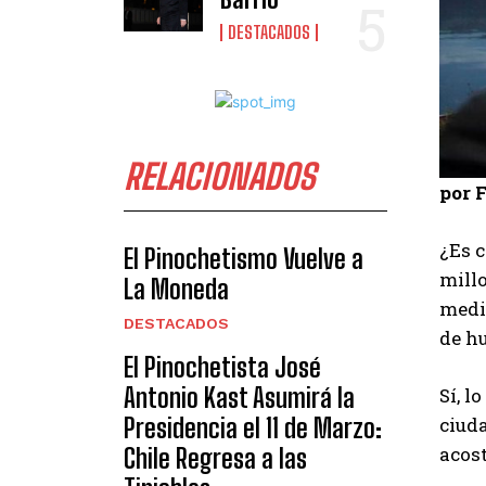
DESTACADOS
RELACIONADOS
por 
¿Es c
El Pinochetismo Vuelve a
millo
La Moneda
media
DESTACADOS
de hu
El Pinochetista José
Antonio Kast Asumirá la
Sí, l
Presidencia el 11 de Marzo:
ciud
acos
Chile Regresa a las