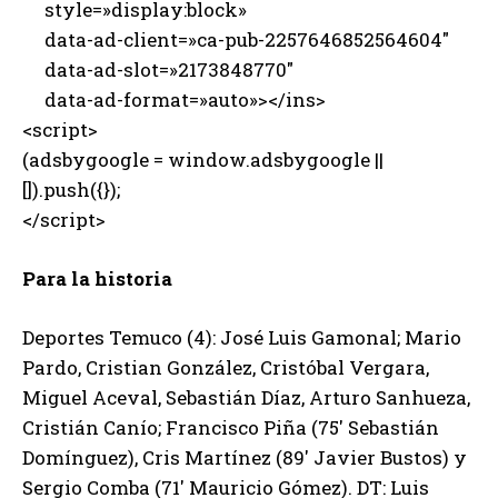
style=»display:block»
data-ad-client=»ca-pub-2257646852564604″
data-ad-slot=»2173848770″
data-ad-format=»auto»></ins>
<script>
(adsbygoogle = window.adsbygoogle ||
[]).push({});
</script>
Para la historia
Deportes Temuco (4): José Luis Gamonal; Mario
Pardo, Cristian González, Cristóbal Vergara,
Miguel Aceval, Sebastián Díaz, Arturo Sanhueza,
Cristián Canío; Francisco Piña (75′ Sebastián
Domínguez), Cris Martínez (89′ Javier Bustos) y
Sergio Comba (71′ Mauricio Gómez). DT: Luis