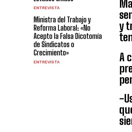
Ma
ENTREVISTA
se
Ministra del Trabajo y
y 
Reforma Laboral: «No
te
Acepto la Falsa Dicotomía
de Sindicatos o
Crecimiento»
A c
ENTREVISTA
pre
pe
-Us
que
si