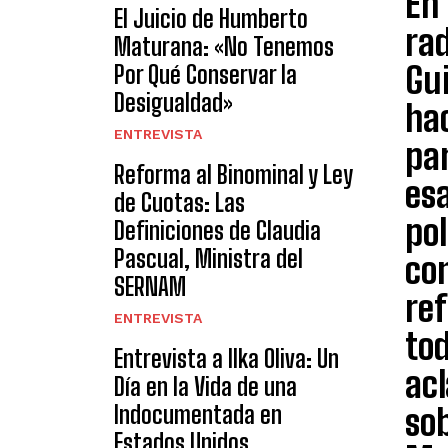
En 
El Juicio de Humberto
rad
Maturana: «No Tenemos
Gui
Por Qué Conservar la
Desigualdad»
hac
ENTREVISTA
par
Reforma al Binominal y Ley
esa
de Cuotas: Las
pol
Definiciones de Claudia
Pascual, Ministra del
co
SERNAM
ref
ENTREVISTA
to
Entrevista a Ilka Oliva: Un
ac
Día en la Vida de una
Indocumentada en
sob
Estados Unidos