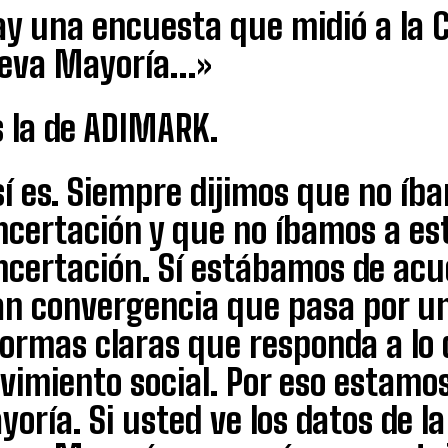
y una encuesta que midió a la C
eva Mayoría…»
s la de ADIMARK.
í es. Siempre dijimos que no íba
certación y que no íbamos a est
ncertación. Sí estábamos de ac
an convergencia que pasa por u
formas claras que responda a lo 
vimiento social. Por eso estamo
oría. Si usted ve los datos de 