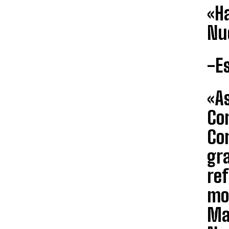
«Ha
Nu
-E
«As
Con
Co
gr
re
mo
May