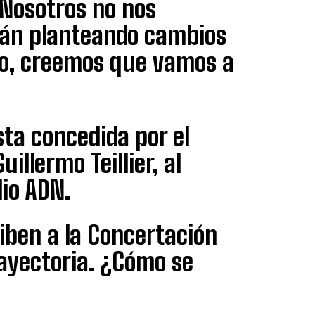
Nosotros no nos
tán planteando cambios
rio, creemos que vamos a
sta concedida por el
illermo Teillier, al
io ADN.
riben a la Concertación
rayectoria. ¿Cómo se