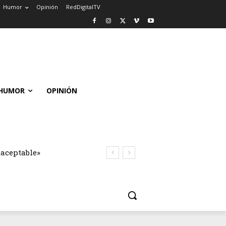
Humor
Opinión
RedDigitalTV
HUMOR
OPINIÓN
naceptable»