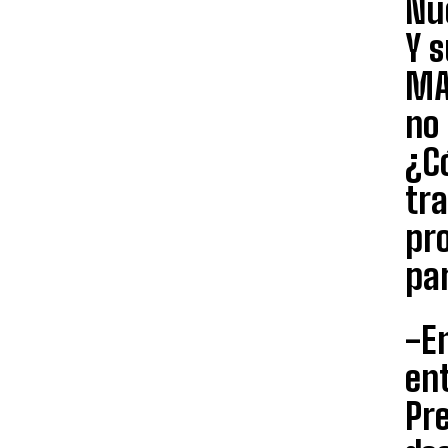
Nu
Y s
MAS
no
¿C
tra
pr
pa
-En
ent
Pre