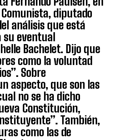
sta Fernando Paulsen, en
do Comunista, diputado
 del análisis que está
a su eventual
helle Bachelet. Dijo que
ores como la voluntad
ios”. Sobre
un aspecto, que son las
cual no se ha dicho
ueva Constitución,
onstituyente”. También,
turas como las de