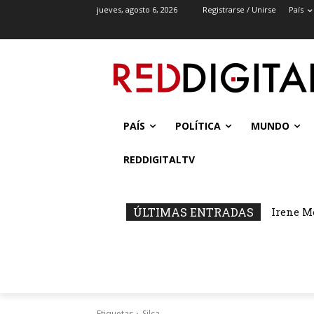
jueves, agosto 6, 2026
Registrarse / Unirse
País
PAÍS
POLÍTICA
MUNDO
REDDIGITALTV
ÚLTIMAS ENTRADAS
Irene M
Etiquetas
Silca