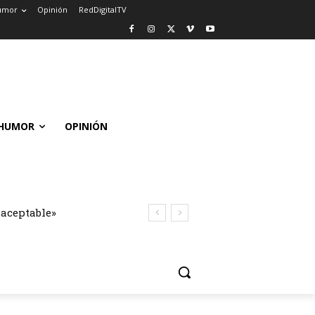
umor
Opinión
RedDigitalTV
HUMOR
OPINIÓN
naceptable»