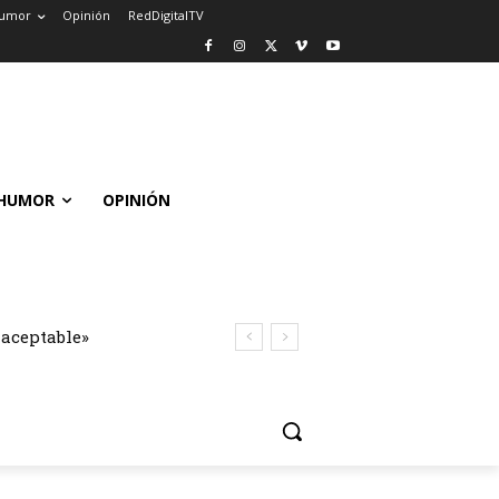
umor
Opinión
RedDigitalTV
HUMOR
OPINIÓN
naceptable»