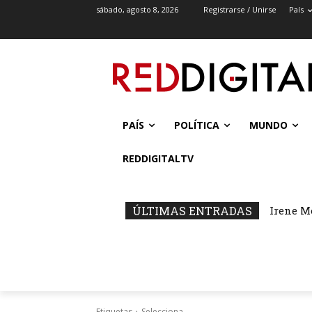
sábado, agosto 8, 2026
Registrarse / Unirse
País
PAÍS
POLÍTICA
MUNDO
REDDIGITALTV
ÚLTIMAS ENTRADAS
Irene M
Etiquetas
Selecciona