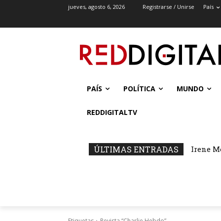
jueves, agosto 6, 2026
Registrarse / Unirse
País
PAÍS
POLÍTICA
MUNDO
REDDIGITALTV
ÚLTIMAS ENTRADAS
Irene M
Etiquetas
Revista “Charlie Hebdo”.