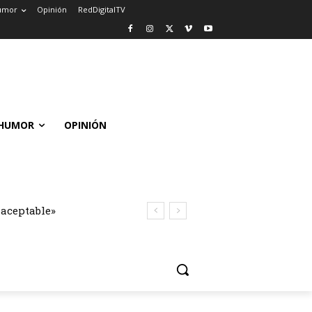
umor
Opinión
RedDigitalTV
HUMOR
OPINIÓN
naceptable»