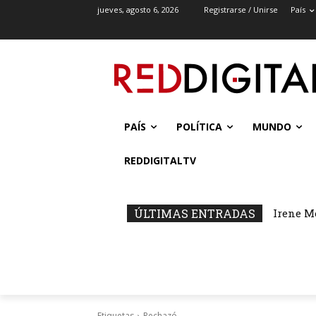
jueves, agosto 6, 2026
Registrarse / Unirse
País
PAÍS
POLÍTICA
MUNDO
REDDIGITALTV
ÚLTIMAS ENTRADAS
Irene M
Etiquetas
Rechazó