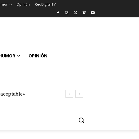
umor
Opinión
RedDigitalTV
HUMOR
OPINIÓN
naceptable»