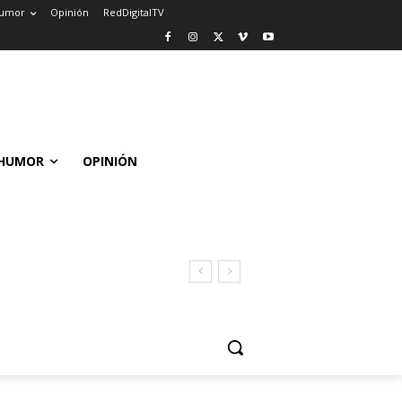
umor
Opinión
RedDigitalTV
HUMOR
OPINIÓN