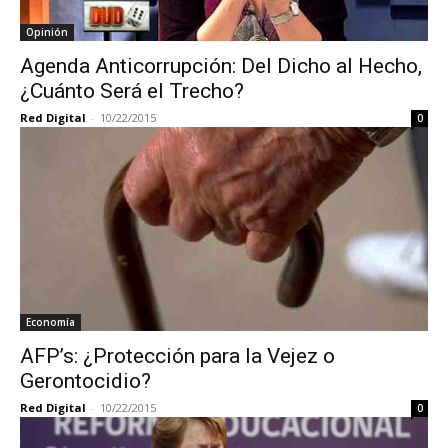
Opinión
Agenda Anticorrupción: Del Dicho al Hecho,
¿Cuánto Será el Trecho?
Red Digital
-
10/22/2015
0
Economía
AFP’s: ¿Protección para la Vejez o
Gerontocidio?
Red Digital
-
10/22/2015
0