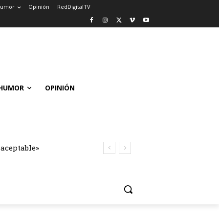
umor
Opinión
RedDigitalTV
HUMOR
OPINIÓN
naceptable»