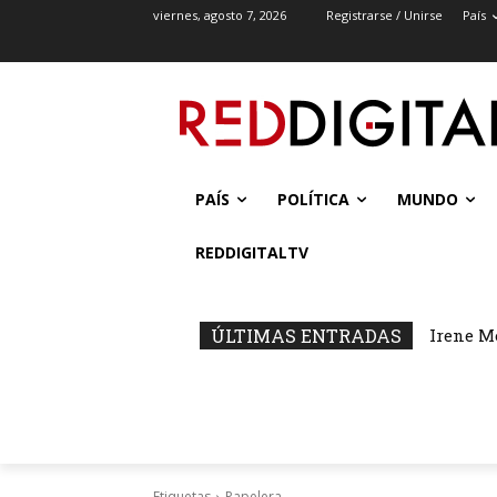
viernes, agosto 7, 2026
Registrarse / Unirse
País
PAÍS
POLÍTICA
MUNDO
REDDIGITALTV
ÚLTIMAS ENTRADAS
Irene M
Etiquetas
Papelera