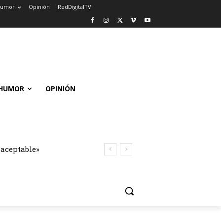
umor
Opinión
RedDigitalTV
HUMOR
OPINIÓN
naceptable»