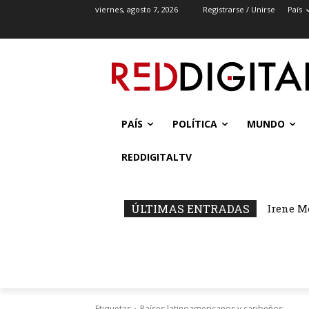
viernes, agosto 7, 2026
Registrarse / Unirse
País
PAÍS
POLÍTICA
MUNDO
REDDIGITALTV
ÚLTIMAS ENTRADAS
Irene M
Etiquetas
Países latinoamericanos y caribeños