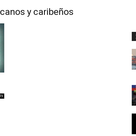
icanos y caribeños
73