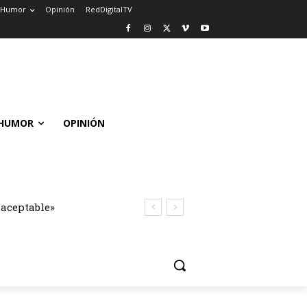
Humor
Opinión
RedDigitalTV
HUMOR
OPINIÓN
naceptable»