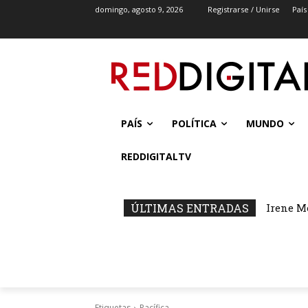
domingo, agosto 9, 2026
Registrarse / Unirse
País
PAÍS
POLÍTICA
MUNDO
REDDIGITALTV
ÚLTIMAS ENTRADAS
Irene M
Etiquetas
Pacífica