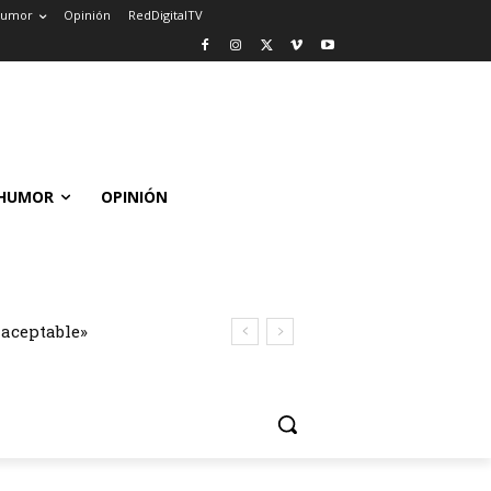
umor
Opinión
RedDigitalTV
HUMOR
OPINIÓN
naceptable»