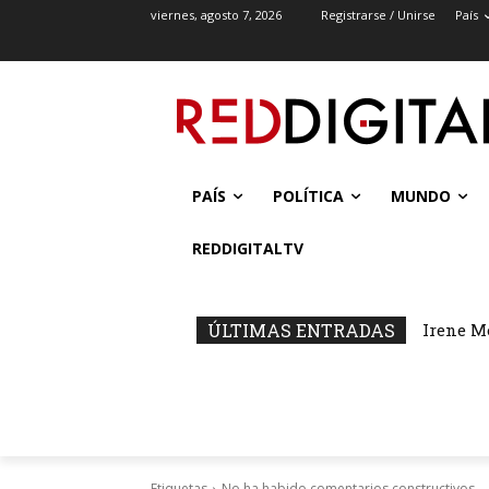
viernes, agosto 7, 2026
Registrarse / Unirse
País
PAÍS
POLÍTICA
MUNDO
REDDIGITALTV
ÚLTIMAS ENTRADAS
Irene M
Etiquetas
No ha habido comentarios constructivos