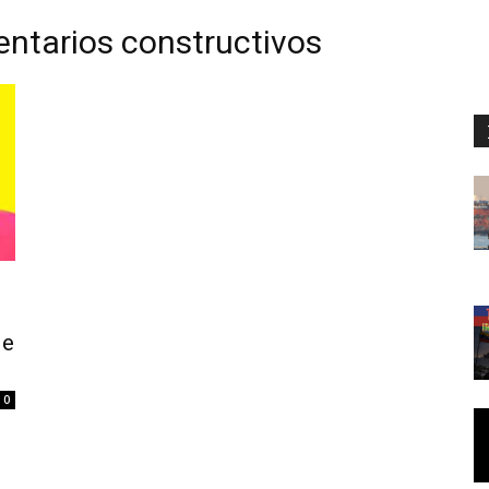
ntarios constructivos
de
0