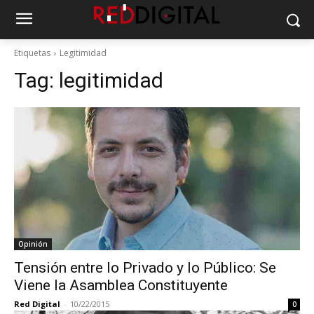
Etiquetas
Legitimidad
Tag:
legitimidad
Opinión
Tensión entre lo Privado y lo Público: Se
Viene la Asamblea Constituyente
Red Digital
-
10/22/2015
0