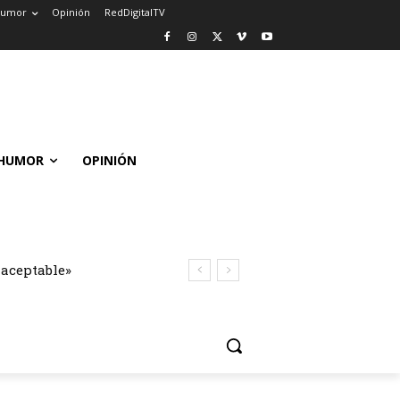
umor
Opinión
RedDigitalTV
HUMOR
OPINIÓN
naceptable»