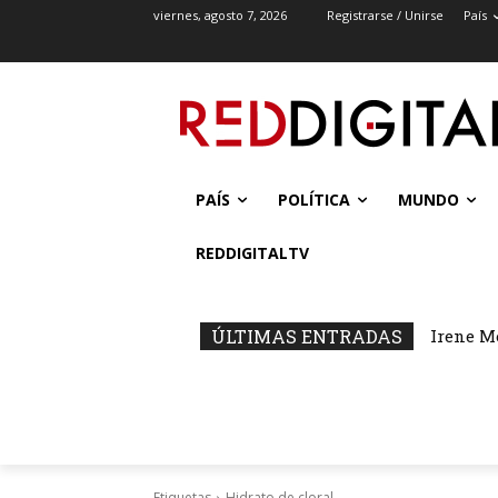
viernes, agosto 7, 2026
Registrarse / Unirse
País
PAÍS
POLÍTICA
MUNDO
REDDIGITALTV
ÚLTIMAS ENTRADAS
Irene M
Etiquetas
Hidrato de cloral.