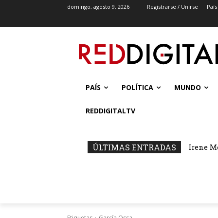
domingo, agosto 9, 2026
Registrarse / Unirse
País
PAÍS
POLÍTICA
MUNDO
REDDIGITALTV
ÚLTIMAS ENTRADAS
Irene M
Etiquetas
García Ossa