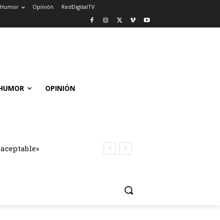
Humor
Opinión
RedDigitalTV
HUMOR
OPINIÓN
naceptable»