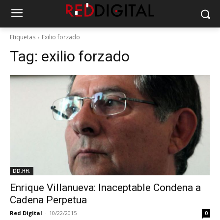
Etiquetas
Exilio forzado
Tag:
exilio forzado
DD.HH.
Enrique Villanueva: Inaceptable Condena a
Cadena Perpetua
Red Digital
-
10/22/2015
0