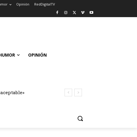
umor
Opinión
RedDigitalTV
HUMOR
OPINIÓN
naceptable»