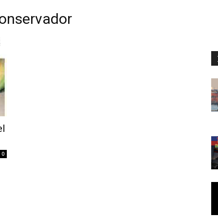
conservador
el
0