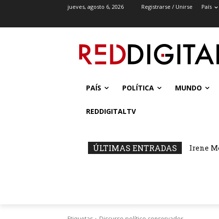
jueves, agosto 6, 2026
Registrarse / Unirse
País
PAÍS
POLÍTICA
MUNDO
REDDIGITALTV
ÚLTIMAS ENTRADAS
Irene M
Etiquetas
Discurso político conservador