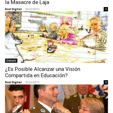
la Masacre de Laja
Red Digital
-
10/22/2015
0
Debate
¿Es Posible Alcanzar una Visión
Compartida en Educación?
Red Digital
-
10/22/2015
0