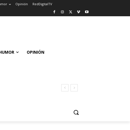
umor
Opinión
RedDigitalTV
HUMOR
OPINIÓN