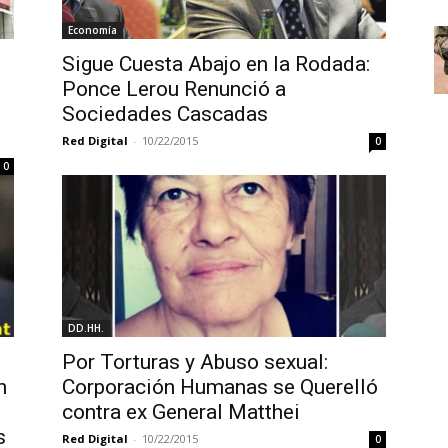
Economía
Sigue Cuesta Abajo en la Rodada:
Ponce Lerou Renunció a
Sociedades Cascadas
Red Digital
-
10/22/2015
0
0
DD.HH.
Por Torturas y Abuso sexual:
n
Corporación Humanas se Querelló
contra ex General Matthei
s
Red Digital
-
10/22/2015
0