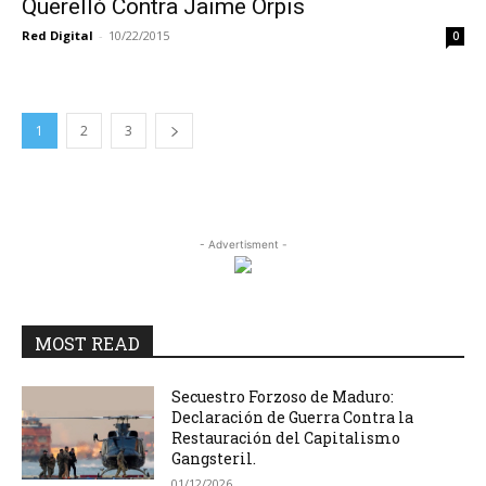
Querelló Contra Jaime Orpis
Red Digital
-
10/22/2015
0
1
2
3
- Advertisment -
MOST READ
Secuestro Forzoso de Maduro:
Declaración de Guerra Contra la
Restauración del Capitalismo
Gangsteril.
01/12/2026