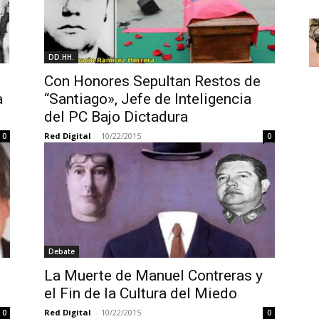
DD.HH.
Con Honores Sepultan Restos de
a
“Santiago», Jefe de Inteligencia
del PC Bajo Dictadura
Red Digital
-
10/22/2015
0
0
Debate
La Muerte de Manuel Contreras y
el Fin de la Cultura del Miedo
Red Digital
-
10/22/2015
0
0