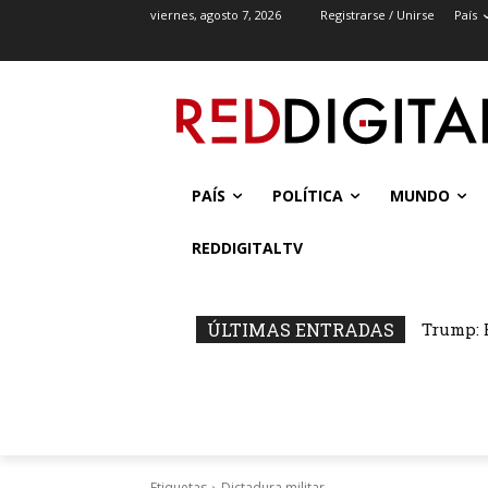
viernes, agosto 7, 2026
Registrarse / Unirse
País
PAÍS
POLÍTICA
MUNDO
REDDIGITALTV
ÚLTIMAS ENTRADAS
Trump: 
Etiquetas
Dictadura militar.