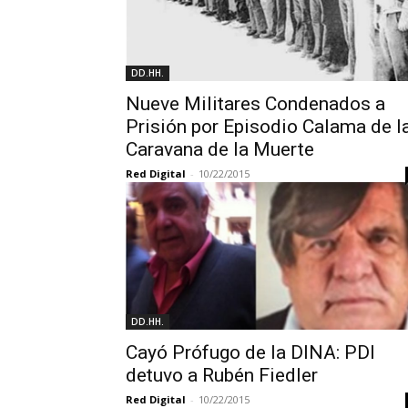
DD.HH.
Nueve Militares Condenados a
Prisión por Episodio Calama de l
Caravana de la Muerte
Red Digital
-
10/22/2015
DD.HH.
Cayó Prófugo de la DINA: PDI
detuvo a Rubén Fiedler
Red Digital
-
10/22/2015