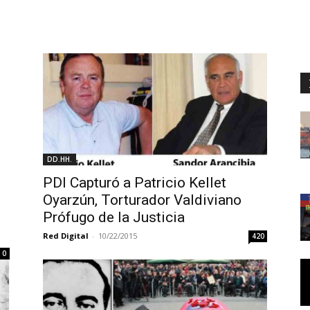
DD.HH.
PDI Capturó a Patricio Kellet
Oyarzún, Torturador Valdiviano
Prófugo de la Justicia
Red Digital
-
10/22/2015
420
0