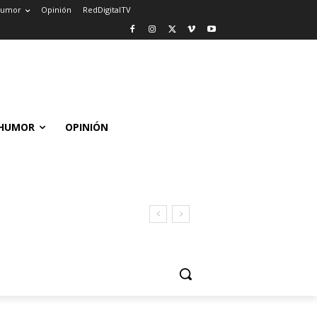
umor
Opinión
RedDigitalTV
HUMOR
OPINIÓN