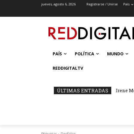
jueves, agosto 6, 2026
Registrarse / Unirse
País
PAÍS
POLÍTICA
MUNDO
REDDIGITALTV
ÚLTIMAS ENTRADAS
Irene M
Etiquetas
Desfalco