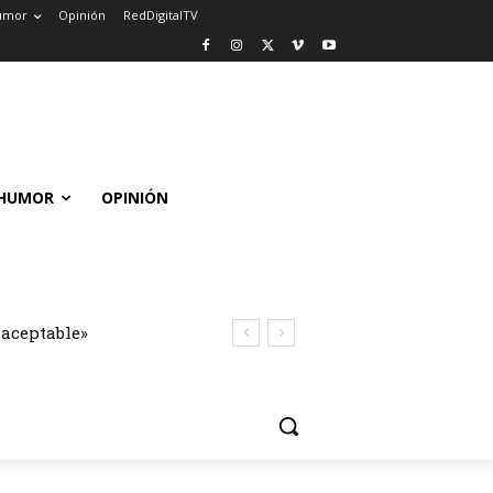
umor
Opinión
RedDigitalTV
HUMOR
OPINIÓN
naceptable»