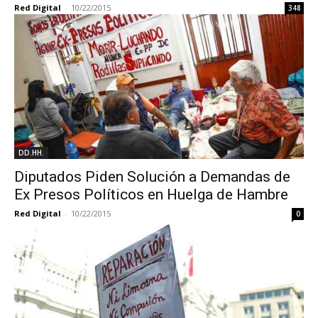
Red Digital
-
10/22/2015
348
DD.HH.
Diputados Piden Solución a Demandas de
Ex Presos Políticos en Huelga de Hambre
Red Digital
-
10/22/2015
0