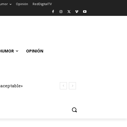
umor
Opinión
RedDigitalTV
HUMOR
OPINIÓN
naceptable»