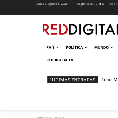
sábado, agosto 8, 2026
Registrarse / Unirse
País
PAÍS
POLÍTICA
MUNDO
REDDIGITALTV
ÚLTIMAS ENTRADAS
Irene M
Etiquetas
Debate