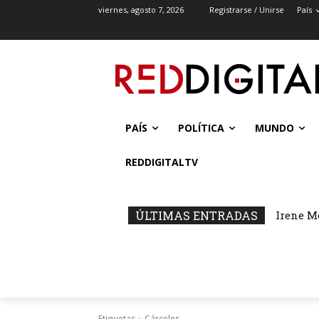
viernes, agosto 7, 2026
Registrarse / Unirse
País
PAÍS
POLÍTICA
MUNDO
REDDIGITALTV
ÚLTIMAS ENTRADAS
Irene M
Etiquetas
Cárceles