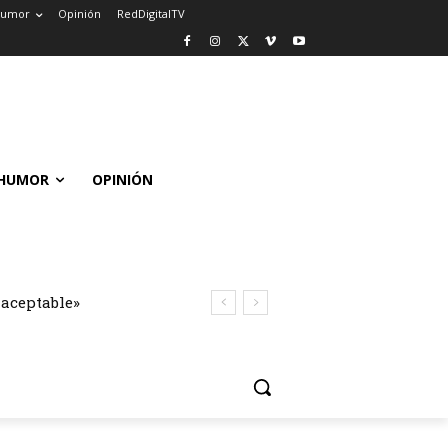
umor
Opinión
RedDigitalTV
HUMOR
OPINIÓN
naceptable»