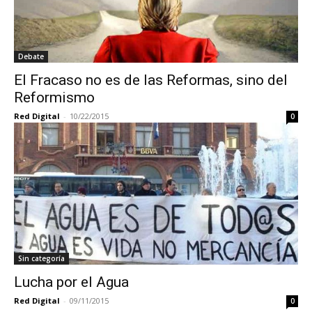
Debate
El Fracaso no es de las Reformas, sino del
Reformismo
Red Digital
-
10/22/2015
0
Sin categoría
Lucha por el Agua
Red Digital
-
09/11/2015
0