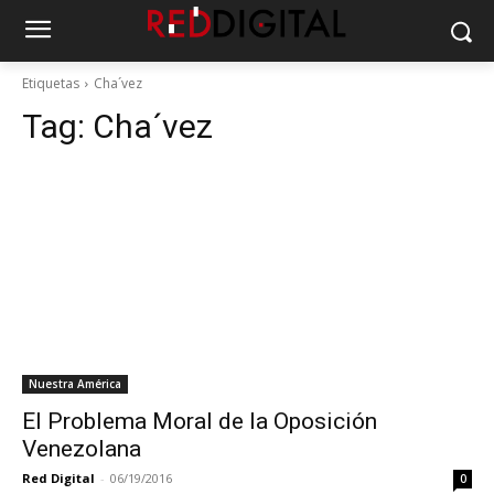
Etiquetas
Cha´vez
Tag:
Cha´vez
Nuestra América
El Problema Moral de la Oposición
Venezolana
Red Digital
-
06/19/2016
0