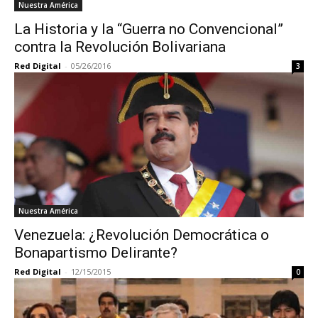
Nuestra América
La Historia y la “Guerra no Convencional”
contra la Revolución Bolivariana
Red Digital
-
05/26/2016
3
Nuestra América
Venezuela: ¿Revolución Democrática o
Bonapartismo Delirante?
Red Digital
-
12/15/2015
0