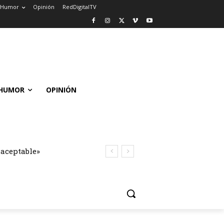
Humor
Opinión
RedDigitalTV
HUMOR
OPINIÓN
naceptable»