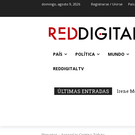
domingo, agosto 9, 2026
Registrarse / Unirse
País
PAÍS
POLÍTICA
MUNDO
REDDIGITALTV
ÚLTIMAS ENTRADAS
Irene M
Etiquetas
Asesorías Cristina Zúñiga