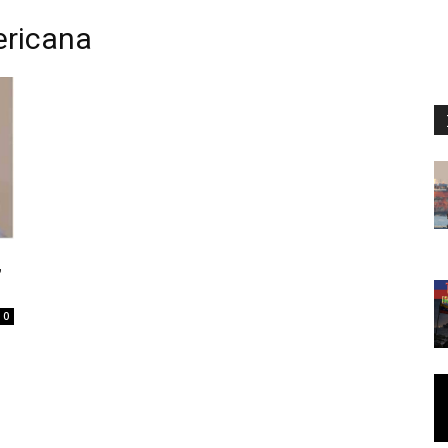
ericana
,
0