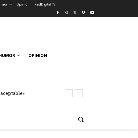
umor
Opinión
RedDigitalTV
HUMOR
OPINIÓN
naceptable»