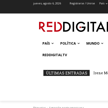
jueves, agosto 6, 2026
Registrarse / Unirse
País
PAÍS
POLÍTICA
MUNDO
REDDIGITALTV
ÚLTIMAS ENTRADAS
Irene M
Etiquetas
Agresión norteamericana