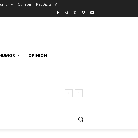
umor
Opinión
RedDigitalTV
HUMOR
OPINIÓN