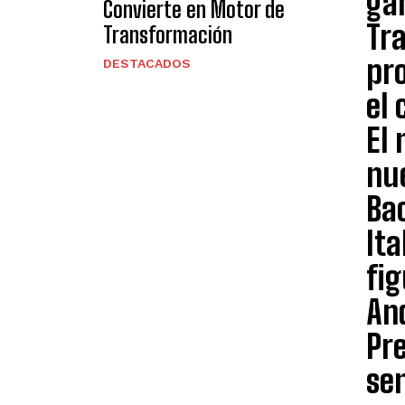
gar
Convierte en Motor de
Tr
Transformación
pro
DESTACADOS
el 
El 
nu
Ba
It
fig
And
Pre
sen