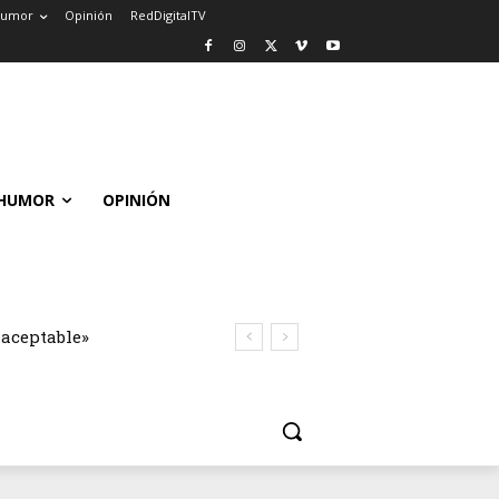
umor
Opinión
RedDigitalTV
HUMOR
OPINIÓN
naceptable»