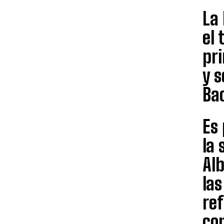
La 
el 
pr
y s
Bac
Es
la
Alb
las
re
co