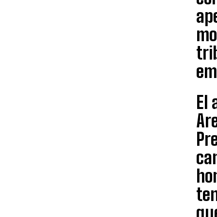
ape
mo
tr
em
El 
Ar
Pre
can
hom
ten
que