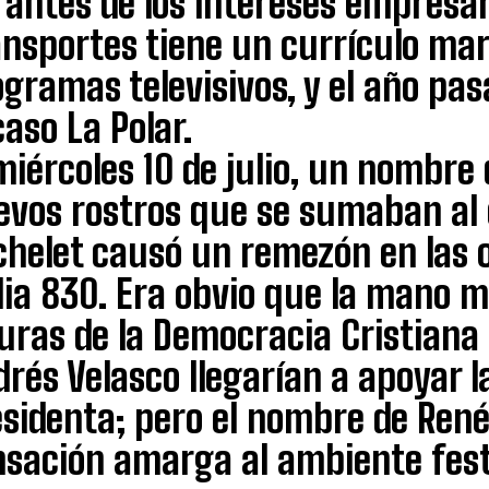
antes de los intereses empresari
ansportes tiene un currículo mar
gramas televisivos, y el año pas
caso La Polar.
miércoles 10 de julio, un nombre 
evos rostros que se sumaban al
chelet causó un remezón en las o
alia 830. Era obvio que la mano 
uras de la Democracia Cristiana
rés Velasco llegarían a apoyar la
sidenta; pero el nombre de René
sación amarga al ambiente festiv