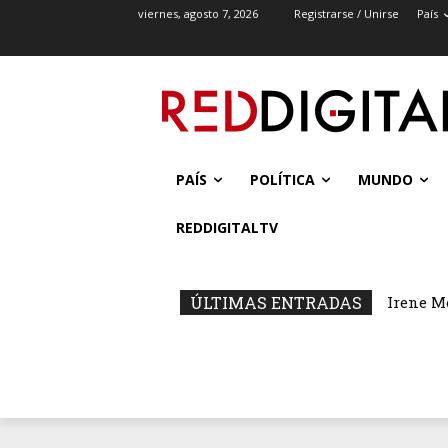
viernes, agosto 7, 2026
Registrarse / Unirse
País
PAÍS
POLÍTICA
MUNDO
REDDIGITALTV
ÚLTIMAS ENTRADAS
Irene M