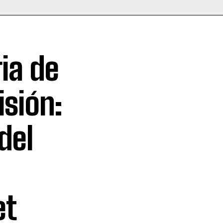
ria de
isión:
del
et