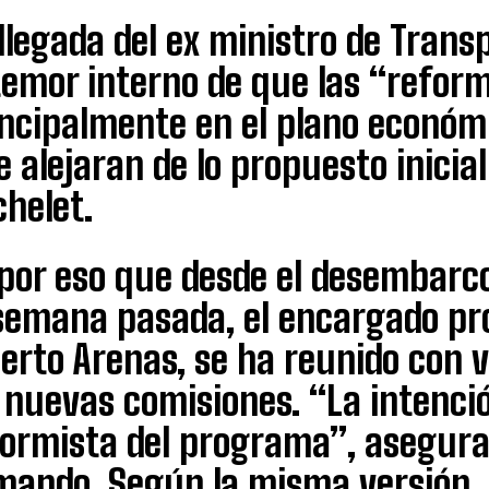
llegada del ex ministro de Tran
temor interno de que las “refor
incipalmente en el plano económi
e alejaran de lo propuesto inici
helet.
 por eso que desde el desembarc
 semana pasada, el encargado pr
erto Arenas, se ha reunido con 
 nuevas comisiones. “La intenció
formista del programa”, asegura
mando. Según la misma versión, 