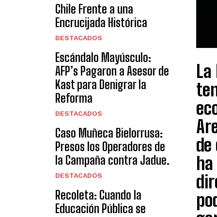
Chile Frente a una
Encrucijada Histórica
DESTACADOS
Escándalo Mayúsculo:
La 
AFP’s Pagaron a Asesor de
Kast para Denigrar la
ten
Reforma
ec
DESTACADOS
Are
Caso Muñeca Bielorrusa:
de
Presos los Operadores de
la Campaña contra Jadue.
ha 
DESTACADOS
dir
Recoleta: Cuando la
pod
Educación Pública se