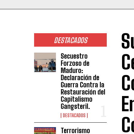
S
DESTACADOS
C
Secuestro
Forzoso de
Maduro:
C
Declaración de
Guerra Contra la
Restauración del
E
Capitalismo
Gangsteril.
DESTACADOS
C
Terrorismo