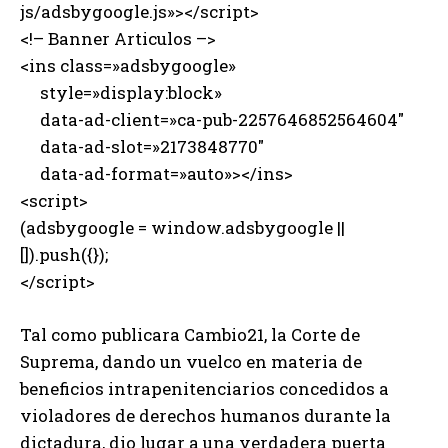
js/adsbygoogle.js»></script>
<!– Banner Articulos –>
<ins class=»adsbygoogle»
style=»display:block»
data-ad-client=»ca-pub-2257646852564604″
data-ad-slot=»2173848770″
data-ad-format=»auto»></ins>
<script>
(adsbygoogle = window.adsbygoogle ||
[]).push({});
</script>
Tal como publicara Cambio21, la Corte de
Suprema, dando un vuelco en materia de
beneficios intrapenitenciarios concedidos a
violadores de derechos humanos durante la
dictadura, dio lugar a una verdadera puerta