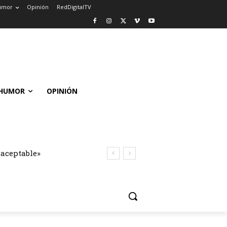
umor
Opinión
RedDigitalTV
HUMOR
OPINIÓN
naceptable»