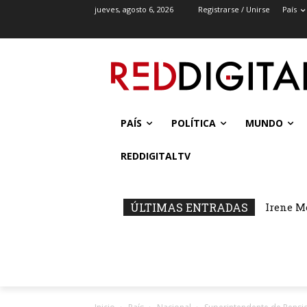
jueves, agosto 6, 2026
Registrarse / Unirse
País
PAÍS
POLÍTICA
MUNDO
REDDIGITALTV
ÚLTIMAS ENTRADAS
Irene M