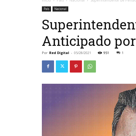
Inicio
País
Nacional
Superintendente de Pensi
País
Nacional
Superintenden
Anticipado po
Por
Red Digital
-
05/28/2021
951
1