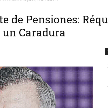
ones: Réquiem Anticipado por un Caradura
te de Pensiones: Réq
r un Caradura