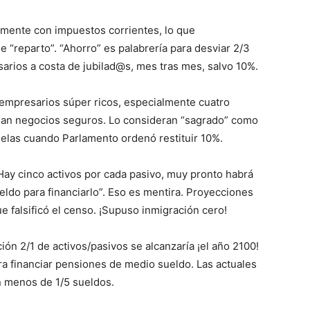
amente con impuestos corrientes, lo que
“reparto”. “Ahorro” es palabrería para desviar 2/3
arios a costa de jubilad@s, mes tras mes, salvo 10%.
 empresarios súper ricos, especialmente cuatro
lan negocios seguros. Lo consideran “sagrado” como
muelas cuando Parlamento ordenó restituir 10%.
Hay cinco activos por cada pasivo, muy pronto habrá
ueldo para financiarlo”. Eso es mentira. Proyecciones
e falsificó el censo. ¡Supuso inmigración cero!
ción 2/1 de activos/pasivos se alcanzaría ¡el año 2100!
ara financiar pensiones de medio sueldo. Las actuales
n menos de 1/5 sueldos.