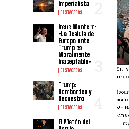
Imperialista
DESTACADOS
Irene Montero:
«La Desidia de
Europa ante
Trump es
Moralmente
Inaceptable»
Si….
DESTACADOS
rest
Trump:
Bombardeo y
{sour
Secuestro
<scr
<!– B
DESTACADOS
<ins
El Matón del
styl
Barrio