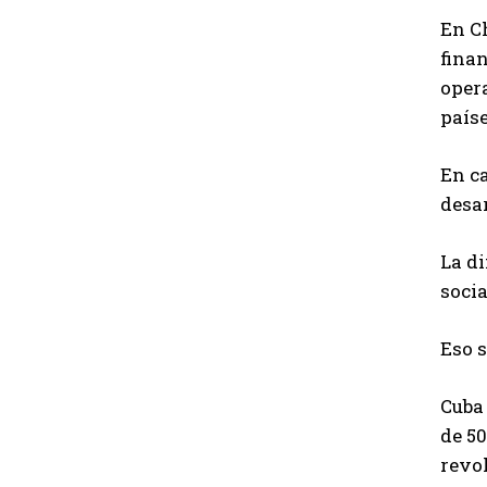
En C
finan
oper
paíse
En c
desar
La d
socia
Eso s
Cuba
de 50
revol