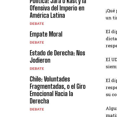
Política: Jara o Kast y la
Ofensiva del Imperio en
¡Qué 
América Latina
un ti
DEBATE
El di
Empate Moral
dicta
DEBATE
respe
Estado de Derecha: Nos
Jodieron
El U
siemp
DEBATE
Chile: Voluntades
El di
Fragmentadas, o el Giro
respe
Emocional Hacia la
su co
Derecha
Algun
DEBATE
mati