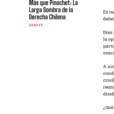
Más que Pinochet: La
Larga Sombra de la
Es cu
Derecha Chilena
defe
DEBATE
Días 
la op
parti
ocurr
A nin
condo
criol
reun
disi
¿Qué 