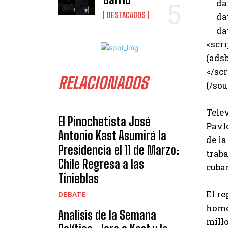
data
DESTACADOS
data
data
<scri
(adsb
</scr
RELACIONADOS
{/sou
Telev
El Pinochetista José
Pavl
Antonio Kast Asumirá la
de l
Presidencia el 11 de Marzo:
trab
Chile Regresa a las
cuban
Tinieblas
El re
DEBATE
homen
Analisis de la Semana
mill