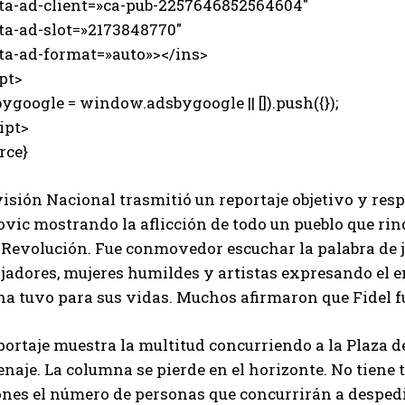
-ad-client=»ca-pub-2257646852564604″
-ad-slot=»2173848770″
-ad-format=»auto»></ins>
pt>
ygoogle = window.adsbygoogle || []).push({});
ipt>
rce}
isión Nacional trasmitió un reportaje objetivo y res
ovic mostrando la aflicción de todo un pueblo que r
a Revolución. Fue conmovedor escuchar la palabra de 
ajadores, mujeres humildes y artistas expresando el e
a tuvo para sus vidas. Muchos afirmaron que Fidel fu
portaje muestra la multitud concurriendo a la Plaza d
aje. La columna se pierde en el horizonte. No tiene t
ones el número de personas que concurrirán a despedi