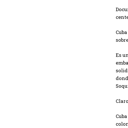
Docu
cente
Cuba 
sobre
Es u
emba
solid
dond
Soqui
Claro
Cuba 
colon