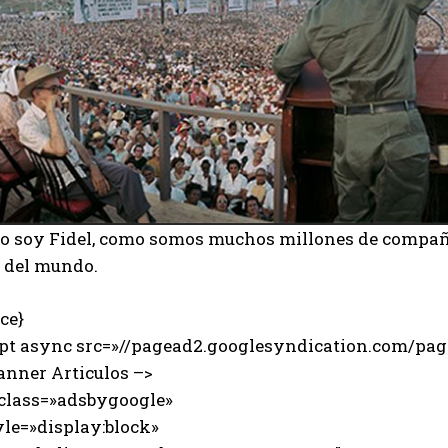
yo soy Fidel, como somos muchos millones de compañ
o del mundo.
ce}
ipt async src=»//pagead2.googlesyndication.com/page
anner Articulos –>
 class=»adsbygoogle»
e=»display:block»