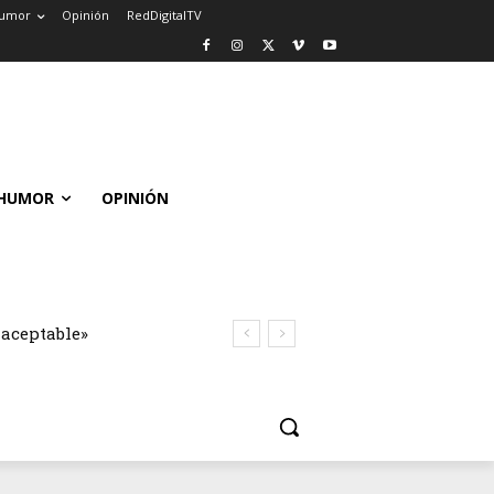
umor
Opinión
RedDigitalTV
HUMOR
OPINIÓN
naceptable»