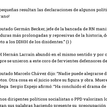
pequeñas resultan las declaraciones de algunos polít
rano!
putado Germán Becker, jefe de la bancada de RN manifes
duras más prolongadas y represivas de la historia, d
to a los DDHH de los disidentes.” (1 )
DI Hernán Larraín abundó en el mismo sentido y por c
re se unieron a este coro de fervientes defensores d
putado Marcelo Chávez dijo: “Nadie puede alegrarse d
tos. Otra cosa es el juicio sobre su figura y obra. Muere
lega Sergio Espejo afirmó: “Ha concluido el drama de
os dirigentes políticos socialistas o PPD valorizan l
zan sus palabras haciendo presente su preocupación p