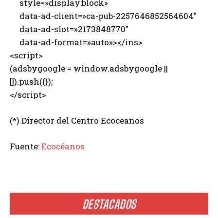
style=»display:block»
data-ad-client=»ca-pub-2257646852564604″
data-ad-slot=»2173848770″
data-ad-format=»auto»></ins>
<script>
(adsbygoogle = window.adsbygoogle ||
[]).push({});
</script>
(*) Director del Centro Ecoceanos
Fuente:
Ecocéanos
DESTACADOS