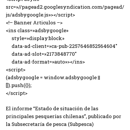
src=»//pagead2.googlesyndication.com/pagead/
js/adsbygoogle.js»></script>
<!– Banner Articulos –>
<ins class=»adsbygoogle»
style=»display:block»
data-ad-client=»ca-pub-2257646852564604″
data-ad-slot=»2173848770″
data-ad-format=»auto»></ins>
<script>
(adsbygoogle = window.adsbygoogle ||
[]).push({});
</script>
El informe “Estado de situación de las
principales pesquerías chilenas”, publicado por
la Subsecretaría de pesca (Subpesca)