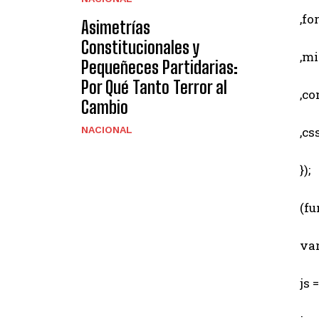
,for
Asimetrías
Constitucionales y
,min
Pequeñeces Partidarias:
Por Qué Tanto Terror al
,comp
Cambio
,css
NACIONAL
});
(fun
var 
js = 