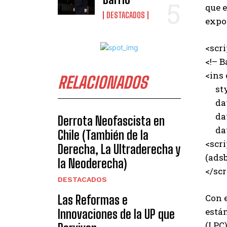
que e
DESTACADOS
expo
<scr
<!– B
<ins
RELACIONADOS
styl
data
data
Derrota Neofascista en
data
Chile (También de la
<scri
Derecha, La Ultraderecha y
(adsb
la Neoderecha)
</scr
DESTACADOS
Con 
Las Reformas e
están
Innovaciones de la UP que
(LPC)