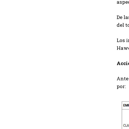
aspe
De la
del t
Los i
Hawe
Acci
Ante
por: