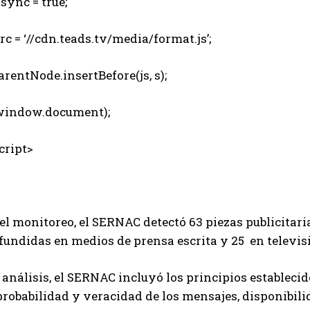
sync = true;
c = ‘//cdn.teads.tv/media/format.js’;
rentNode.insertBefore(js, s);
indow.document);
ript>
el monitoreo, el SERNAC detectó 63 piezas publicitaria
fundidas en medios de prensa escrita y 25 en televisi
 análisis, el SERNAC incluyó los principios establecido
obabilidad y veracidad de los mensajes, disponibilid