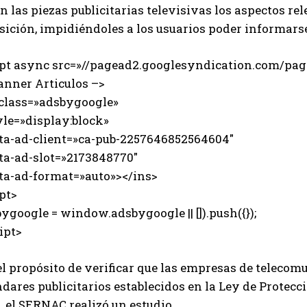
n las piezas publicitarias televisivas los aspectos 
sición, impidiéndoles a los usuarios poder informar
ipt async src=»//pagead2.googlesyndication.com/page
anner Articulos –>
 class=»adsbygoogle»
e=»display:block»
-ad-client=»ca-pub-2257646852564604″
-ad-slot=»2173848770″
-ad-format=»auto»></ins>
pt>
ygoogle = window.adsbygoogle || []).push({});
ipt>
el propósito de verificar que las empresas de teleco
dares publicitarios establecidos en la Ley de Protec
, el SERNAC realizó un estudio.