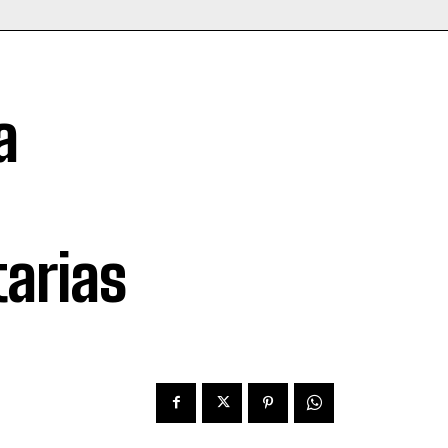
a
tarias