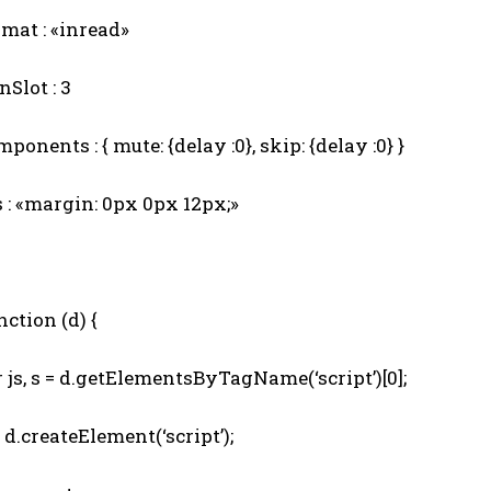
mat : «inread»
Slot : 3
onents : { mute: {delay :0}, skip: {delay :0} }
 : «margin: 0px 0px 12px;»
ction (d) {
js, s = d.getElementsByTagName(‘script’)[0];
d.createElement(‘script’);