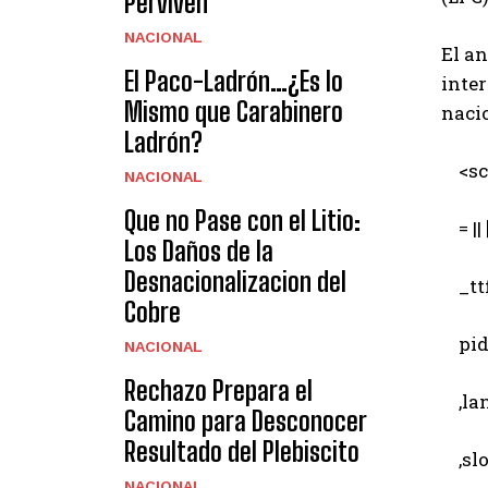
Perviven
NACIONAL
El an
El Paco-Ladrón…¿Es lo
inter
Mismo que Carabinero
nacio
Ladrón?
<scr
NACIONAL
Que no Pase con el Litio:
= || [
Los Daños de la
Desnacionalizacion del
_ttf
Cobre
pid 
NACIONAL
Rechazo Prepara el
,lang
Camino para Desconocer
Resultado del Plebiscito
,slot
NACIONAL