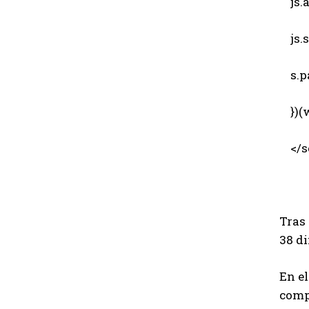
js.a
js.sr
s.pa
})(w
</sc
Tras 
38 di
En el
compr