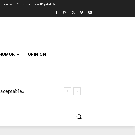
umor
Opinión
RedDigitalTV
HUMOR
OPINIÓN
naceptable»