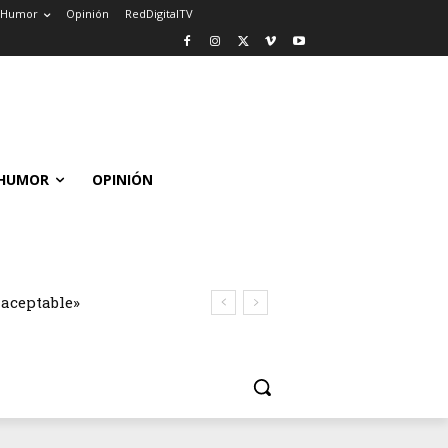
Humor
Opinión
RedDigitalTV
HUMOR
OPINIÓN
naceptable»