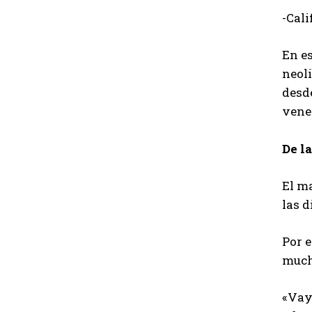
-Cali
En es
neol
desde
vene
De la
El ma
las d
Por e
much
«Vaya