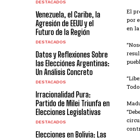
DESTACADOS
El p
Venezuela, el Caribe, la
por e
Agresión de EEUU y el
en la
Futuro de la Región
DESTACADOS
“Noso
resul
Datos y Reflexiones Sobre
puebl
las Elecciónes Argentinas:
Un Análisis Concreto
“Libe
DESTACADOS
Todo
Irracionalidad Pura:
Partido de Milei Triunfa en
Madur
Elecciones Legislativas
“Deb
circu
DESTACADOS
cont
Elecciones en Bolivia: Las