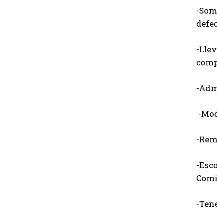
-Some
defec
-Llev
comp
-Admi
-Mod
-Rem
-Esco
Comi
-Ten