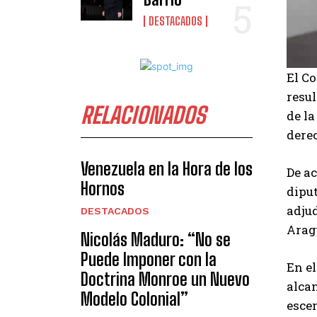
DESTACADOS
El Co
resul
RELACIONADOS
de la
derec
Venezuela en la Hora de los
De ac
Hornos
dipu
adjud
DESTACADOS
Arag
Nicolás Maduro: “No se
Puede Imponer con la
En e
Doctrina Monroe un Nuevo
alcan
Modelo Colonial”
esce