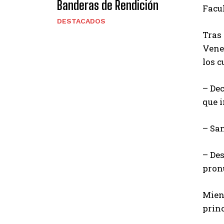
Banderas de Rendición
Facu
DESTACADOS
Tras 
Venez
los c
– Dec
que i
– San
– Des
pron
Mient
prin