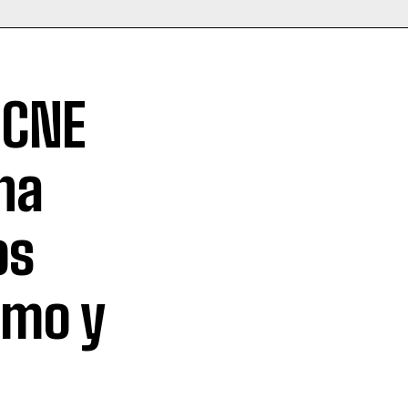
 CNE
ha
os
smo y