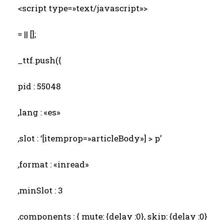
<script type=»text/javascript»>
= || [];
_ttf.push({
pid : 55048
,lang : «es»
,slot : ‘[itemprop=»articleBody»] > p’
,format : «inread»
,minSlot : 3
,components : { mute: {delay :0}, skip: {delay :0}