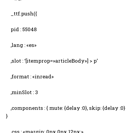
_ttf.push({
pid : 55048
,lang : «es»
,slot : ‘[itemprop=»articleBody»] > p’
,format : «inread»
,minSlot : 3
,components : { mute: {delay :0}, skip: {delay :0}
}
,css : «margin: 0px 0px 12px;»