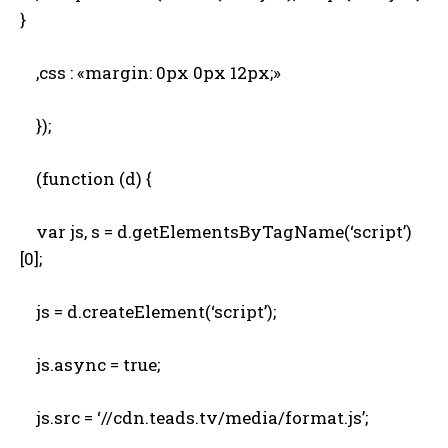
}
,css : «margin: 0px 0px 12px;»
});
(function (d) {
var js, s = d.getElementsByTagName(‘script’)
[0];
js = d.createElement(‘script’);
js.async = true;
js.src = ‘//cdn.teads.tv/media/format.js’;