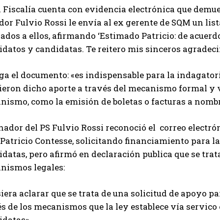
 Fiscalía cuenta con evidencia electrónica que demues
dor Fulvio Rossi le envía al ex gerente de SQM un li
ados a ellos, afirmando ‘Estimado Patricio: de acuerd
datos y candidatas. Te reitero mis sinceros agradeci
a el documento: «es indispensable para la indagatori
ieron dicho aporte a través del mecanismo formal y v
nismo, como la emisión de boletas o facturas a nombr
nador del PS Fulvio Rossi reconoció el correo electró
Patricio Contesse, solicitando financiamiento para 
idatas, pero afirmó en declaración publica que se tra
nismos legales:
iera aclarar que se trata de una solicitud de apoyo 
s de los mecanismos que la ley establece vía servico
idatas».