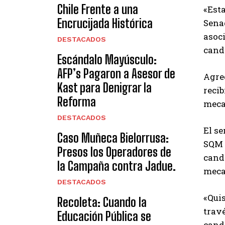
Chile Frente a una
«Esta
Encrucijada Histórica
Sena
asoci
DESTACADOS
candi
Escándalo Mayúsculo:
AFP’s Pagaron a Asesor de
Agreg
Kast para Denigrar la
recib
Reforma
meca
DESTACADOS
El se
Caso Muñeca Bielorrusa:
SQM 
Presos los Operadores de
cand
la Campaña contra Jadue.
meca
DESTACADOS
«Quis
Recoleta: Cuando la
travé
Educación Pública se
cand