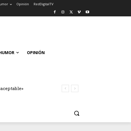
umor
Opinión
RedDigitalTV
HUMOR
OPINIÓN
naceptable»