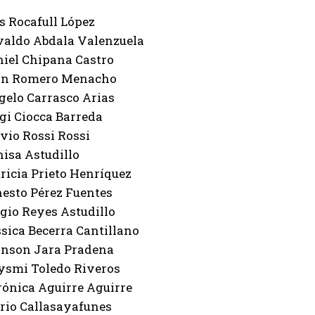
 Rocafull López
ldo Abdala Valenzuela
el Chipana Castro
n Romero Menacho
lo Carrasco Arias
i Ciocca Barreda
io Rossi Rossi
sa Astudillo
icia Prieto Henríquez
sto Pérez Fuentes
io Reyes Astudillo
ica Becerra Cantillano
son Jara Pradena
mi Toledo Riveros
nica Aguirre Aguirre
o Callasayafunes