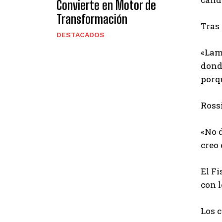
Convierte en Motor de
Transformación
Tras 
DESTACADOS
«Lame
donde
porqu
Ross
«No 
creo 
El F
con 
Los 