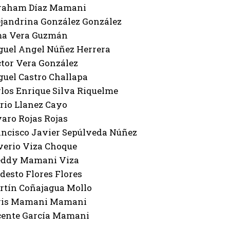
aham Díaz Mamani
andrina González González
a Vera Guzmán
el Angel Núñez Herrera
or Vera González
el Castro Challapa
os Enrique Silva Riquelme
o Llanez Cayo
ro Rojas Rojas
cisco Javier Sepúlveda Núñez
erio Viza Choque
ddy Mamani Viza
sto Flores Flores
ín Coñajagua Mollo
is Mamani Mamani
nte García Mamani