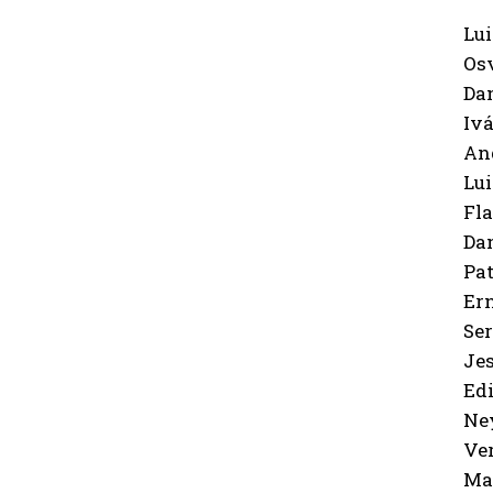
Luis
Osva
Dani
Ivá
Ange
Luig
Flav
Dani
Patr
Erne
Serg
Jess
Edin
Neys
Veró
Mari