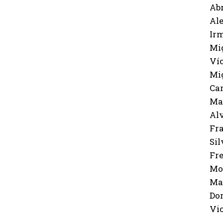
Abr
Alej
Irm
Migu
Víct
Migu
Carl
Mari
Alva
Fran
Silv
Fre
Mode
Mart
Dor
Vice