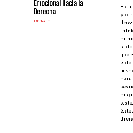
Emocional Hacia la
Estas
Derecha
y otr
DEBATE
desvi
intel
mino
la do
que c
élite
búsqu
para 
sexua
migr
siste
élit
drena