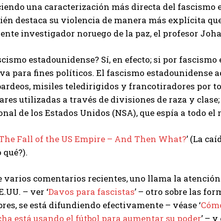
ciendo una caracterización más directa del fascismo 
én destaca su violencia de manera más explícita que 
nte investigador noruego de la paz, el profesor Johan
cismo estadounidense? Sí, en efecto; si por fascismo
a para fines políticos. El fascismo estadounidense ad
rdeos, misiles teledirigidos y francotiradores por t
ares utilizadas a través de divisiones de raza y clase
nal de los Estados Unidos (NSA), que espía a todo el
The Fall of the US Empire – And Then What?
’ (La ca
 qué?).
 varios comentarios recientes, uno llama la atención
E.UU. – ver ‘
Davos para fascistas
’ – otro sobre las fo
res, se está difundiendo efectivamente – véase ‘
Cómo
cha está usando el fútbol para aumentar su poder
’ – 