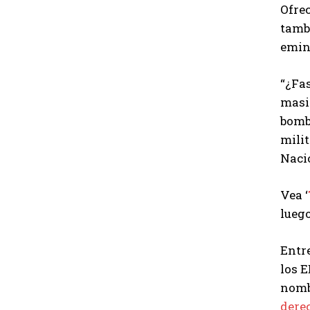
Ofre
tambi
emine
“¿Fas
masiv
bomba
milit
Nacio
Vea ‘
luego
Entre
los E
nomb
dere