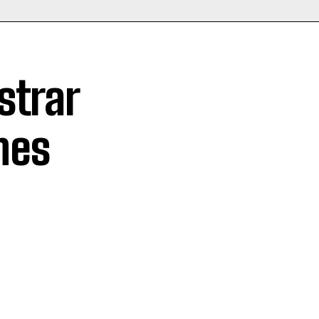
strar
nes