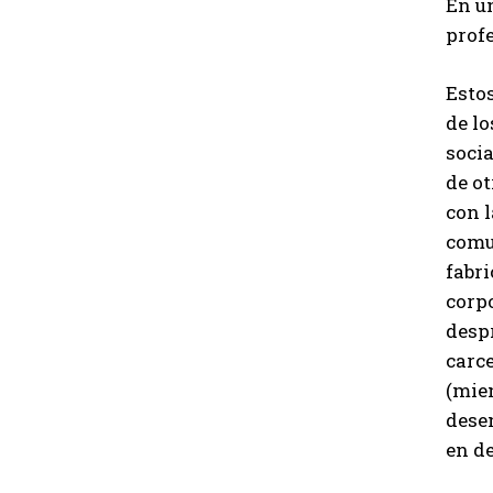
En un
profe
Esto
de l
socia
de ot
con l
comu
fabri
corpo
despr
carce
(mien
desen
en de