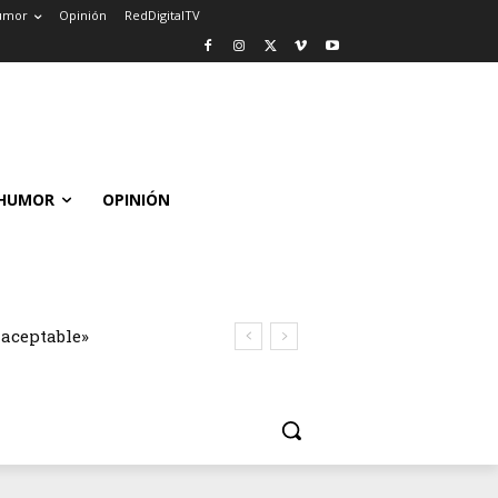
umor
Opinión
RedDigitalTV
HUMOR
OPINIÓN
naceptable»