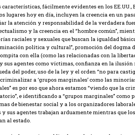
 características, fácilmente evidentes en los EE.UU.,
os lugares hoy en día, incluyen la creencia en un pas
ar la atención y responsabilidad de la verdadera fuen
ectualismo y la creencia en el “hombre común”, mientr
rías raciales y sexuales que buscan la igualdad bási
minación política y cultural”, promoción del dogma de
ompita con ella (como las relacionadas con la liberta
 y sus agentes como víctimas, confianza en la ilusión 
eda del poder, uso de la ley y el orden “no para casti
criminalizar a ‘grupos marginales’ como las minorías 
les” es por eso que ahora estamos “viendo que la crim
atorio”, e identificando a “grupos marginales” como 
mas de bienestar social y a los organizadores laboral
es y sus agentes trabajan arduamente mientras que lo
n al estado.