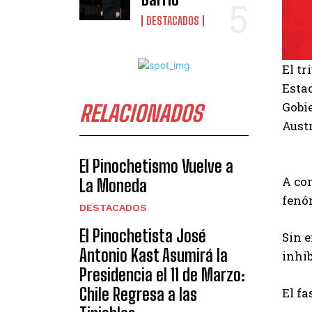
DESTACADOS
El t
Estad
Gobie
RELACIONADOS
Austr
El Pinochetismo Vuelve a
A con
La Moneda
fenó
DESTACADOS
El Pinochetista José
Sin e
Antonio Kast Asumirá la
inhib
Presidencia el 11 de Marzo:
Chile Regresa a las
El fa