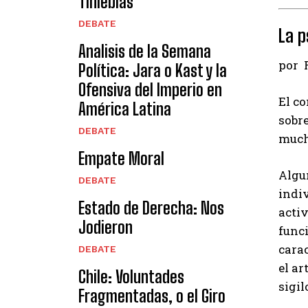
Tinieblas
DEBATE
La p
Analisis de la Semana
por 
Política: Jara o Kast y la
Ofensiva del Imperio en
El c
América Latina
sobr
DEBATE
much
Empate Moral
Algu
DEBATE
indi
Estado de Derecha: Nos
activ
Jodieron
funci
carac
DEBATE
el art
Chile: Voluntades
sigi
Fragmentadas, o el Giro